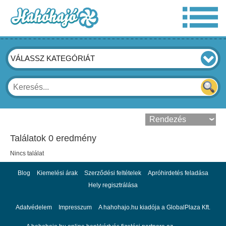
VÁLASSZ KATEGÓRIÁT
Találatok 0 eredmény
Nincs találat
Blog
Kiemelési árak
Szerződési feltételek
Apróhirdetés feladása
Hely regisztrálása
Adatvédelem
Impresszum
A hahohajo.hu kiadója a GlobalPlaza Kft.