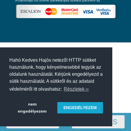
A hahohajo.hu online bankkártyás fizetési partnere az
Escalion
.
Hahó Kedves Hajós netező! HTTP sütiket
használunk, hogy kényelmesebbé tegyük az
oldalunk használatát. Kérjünk engedélyezd a
sütik használatát. A sütikről és az adataid
védelméről itt olvashatsz:
Részletek ››
nem
ENGEDÉLYEZEM
engedélyezem
RÉGIÓ
SZŰRÉS