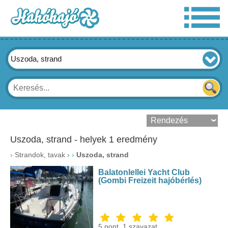
Uszoda, strand
Uszoda, strand - helyek 1 eredmény
›
Strandok, tavak
›
Uszoda, strand
Balatonlellei Yacht Club
(Gombi Freizeit hajóbérlés)
5
pont,
1
szavazat