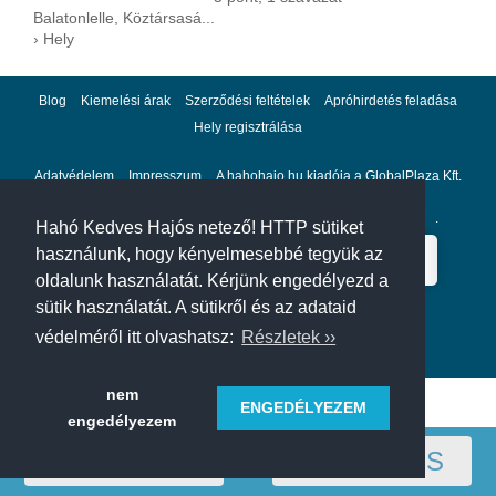
Balatonlelle, Köztársasá...
› Hely
Blog
Kiemelési árak
Szerződési feltételek
Apróhirdetés feladása
Hely regisztrálása
Adatvédelem
Impresszum
A hahohajo.hu kiadója a GlobalPlaza Kft.
A hahohajo.hu online bankkártyás fizetési partnere az
Escalion
.
Hahó Kedves Hajós netező! HTTP sütiket
használunk, hogy kényelmesebbé tegyük az
oldalunk használatát. Kérjünk engedélyezd a
sütik használatát. A sütikről és az adataid
védelméről itt olvashatsz:
Részletek ››
nem
ENGEDÉLYEZEM
engedélyezem
RÉGIÓ
SZŰRÉS