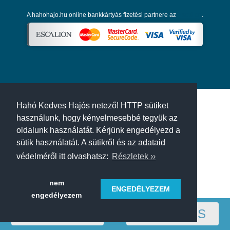
A hahohajo.hu online bankkártyás fizetési partnere az
Escalion
.
Hahó Kedves Hajós netező! HTTP sütiket
használunk, hogy kényelmesebbé tegyük az
oldalunk használatát. Kérjünk engedélyezd a
sütik használatát. A sütikről és az adataid
védelméről itt olvashatsz:
Részletek ››
nem
ENGEDÉLYEZEM
engedélyezem
RÉGIÓ
SZŰRÉS