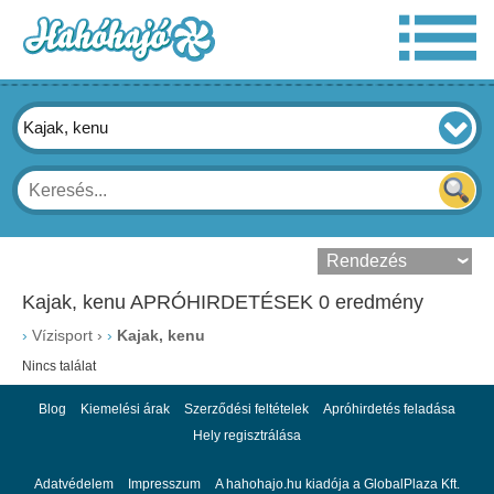
Kajak, kenu
Kajak, kenu APRÓHIRDETÉSEK 0 eredmény
›
Vízisport
›
Kajak, kenu
Nincs találat
Blog
Kiemelési árak
Szerződési feltételek
Apróhirdetés feladása
Hely regisztrálása
Adatvédelem
Impresszum
A hahohajo.hu kiadója a GlobalPlaza Kft.