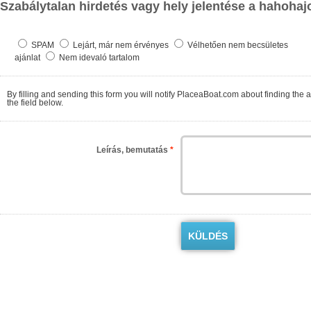
Szabálytalan hirdetés vagy hely jelentése a hahohaj
SPAM
Lejárt, már nem érvényes
Vélhetően nem becsületes
ajánlat
Nem idevaló tartalom
By filling and sending this form you will notify PlaceaBoat.com about finding the ad contrary to the regulations. We will check as so
the field below.
Leírás, bemutatás
*