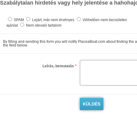
Szabálytalan hirdetés vagy hely jelentése a hahohaj
SPAM
Lejárt, már nem érvényes
Vélhetően nem becsületes
ajánlat
Nem idevaló tartalom
By filling and sending this form you will notify PlaceaBoat.com about finding the ad contrary to the regulations. We will check as so
the field below.
Leírás, bemutatás
*