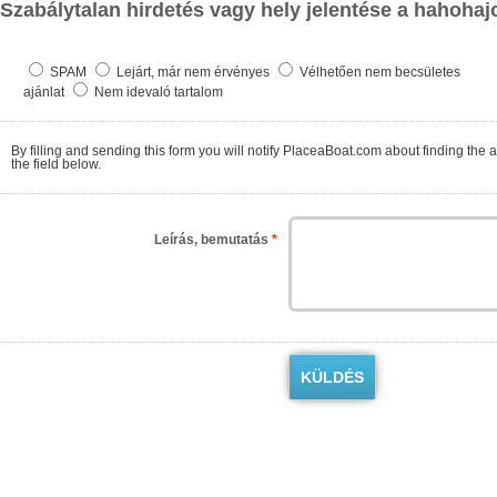
Szabálytalan hirdetés vagy hely jelentése a hahohaj
SPAM
Lejárt, már nem érvényes
Vélhetően nem becsületes
ajánlat
Nem idevaló tartalom
By filling and sending this form you will notify PlaceaBoat.com about finding the ad contrary to the regulations. We will check as so
the field below.
Leírás, bemutatás
*