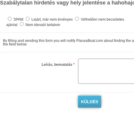
Szabálytalan hirdetés vagy hely jelentése a hahohaj
SPAM
Lejárt, már nem érvényes
Vélhetően nem becsületes
ajánlat
Nem idevaló tartalom
By filling and sending this form you will notify PlaceaBoat.com about finding the ad contrary to the regulations. We will check as so
the field below.
Leírás, bemutatás
*