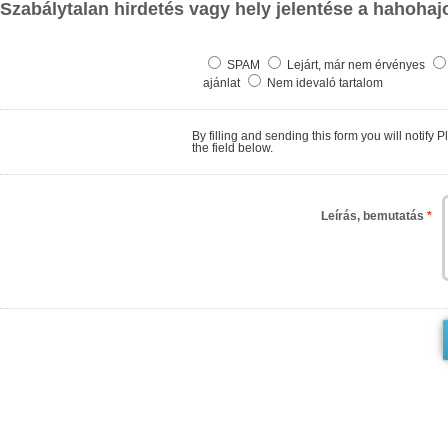
Szabálytalan hirdetés vagy hely jelentése a hahohaj
SPAM
Lejárt, már nem érvényes
ajánlat
Nem idevaló tartalom
By filling and sending this form you will notify PlaceaBoat.com about finding
the field below.
Leírás, bemutatás
*