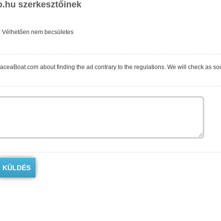
o.hu szerkesztőinek
Vélhetően nem becsületes
 the ad contrary to the regulations. We will check as soon as possible. You can write about the issue in