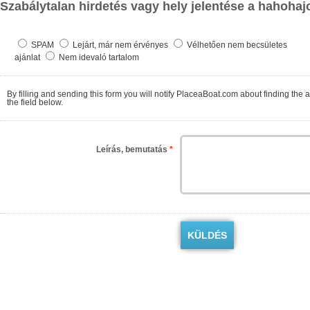
Szabálytalan hirdetés vagy hely jelentése a hahohaj
SPAM
Lejárt, már nem érvényes
Vélhetően nem becsületes
ajánlat
Nem idevaló tartalom
By filling and sending this form you will notify PlaceaBoat.com about finding the ad contrary to the regulations. We will check as so
the field below.
Leírás, bemutatás
*