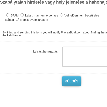
Szabálytalan hirdetés vagy hely jelentése a hahohaj
SPAM
Lejárt, már nem érvényes
Vélhetően nem becsületes
ajánlat
Nem idevaló tartalom
By filling and sending this form you will notify PlaceaBoat.com about finding the ad contrary to the regulations. We will check as so
the field below.
Leírás, bemutatás
*