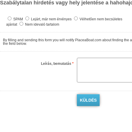
Szabálytalan hirdetés vagy hely jelentése a hahohaj
SPAM
Lejárt, már nem érvényes
Vélhetően nem becsületes
ajánlat
Nem idevaló tartalom
By filling and sending this form you will notify PlaceaBoat.com about finding the ad contrary to the regulations. We will check as so
the field below.
Leírás, bemutatás
*