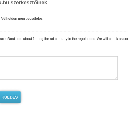
o.hu szerkesztőinek
Vélhetően nem becsületes
 the ad contrary to the regulations. We will check as soon as possible. You can write about the issue in