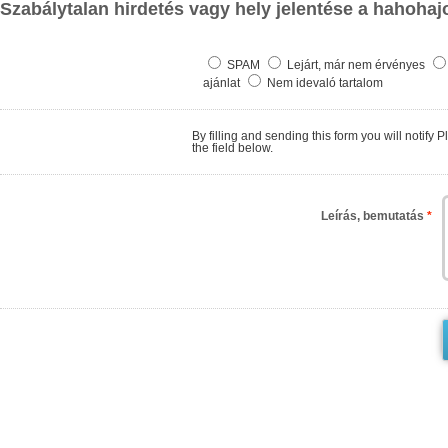
Szabálytalan hirdetés vagy hely jelentése a hahohaj
SPAM
Lejárt, már nem érvényes
ajánlat
Nem idevaló tartalom
By filling and sending this form you will notify PlaceaBoat.com about finding
the field below.
Leírás, bemutatás
*