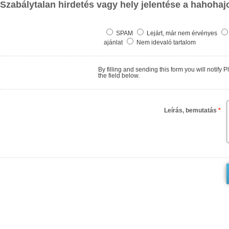
Szabálytalan hirdetés vagy hely jelentése a hahohaj
SPAM
Lejárt, már nem érvényes
ajánlat
Nem idevaló tartalom
By filling and sending this form you will notify PlaceaBoat.com about finding
the field below.
Leírás, bemutatás
*