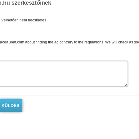
o.hu szerkesztőinek
Vélhetően nem becsületes
 the ad contrary to the regulations. We will check as soon as possible. You can write about the issue in