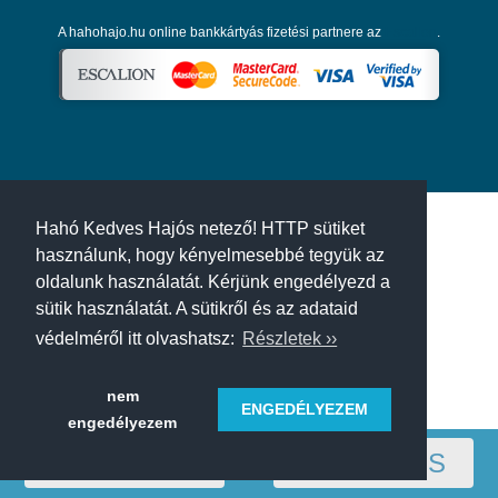
A hahohajo.hu online bankkártyás fizetési partnere az
Escalion
.
Hahó Kedves Hajós netező! HTTP sütiket
használunk, hogy kényelmesebbé tegyük az
oldalunk használatát. Kérjünk engedélyezd a
sütik használatát. A sütikről és az adataid
védelméről itt olvashatsz:
Részletek ››
nem
ENGEDÉLYEZEM
engedélyezem
RÉGIÓ
SZŰRÉS