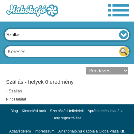
Szállás
Szállás - helyek 0 eredmény
›
Szállás
Nincs találat
Blog
Kiemelési árak
Szerződési feltételek
Apróhirdetés feladása
Hely regisztrálása
Adatvédelem
Impresszum
A hahohajo.hu kiadója a GlobalPlaza Kft.