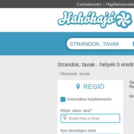
Csónakmotor
Hajófelszerelé
STRANDOK, TAVAK
Strandok, tavak - helyek 0 ere
›
Strandok, tavak
St
RÉGIÓ
Re
Nin
Automatikus helyfelismerés
Régió, város, utca?
Ilyen távolságon belül