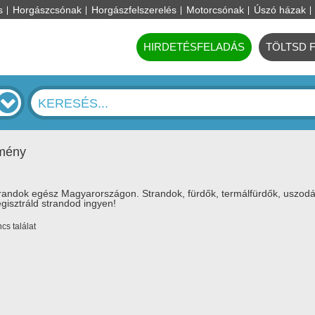
s
Horgászcsónak
Horgászfelszerelés
Motorcsónak
Úszó házak
HIRDETÉSFELADÁS
TÖLTSD 
dmény
randok egész Magyarországon. Strandok, fürdők, termálfürdők, uszod
gisztráld strandod ingyen!
cs találat