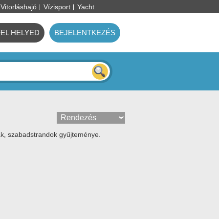
Vitorláshajó
Vízisport
Yacht
FEL HELYED
BEJELENTKEZÉS
ák, szabadstrandok gyűjteménye.