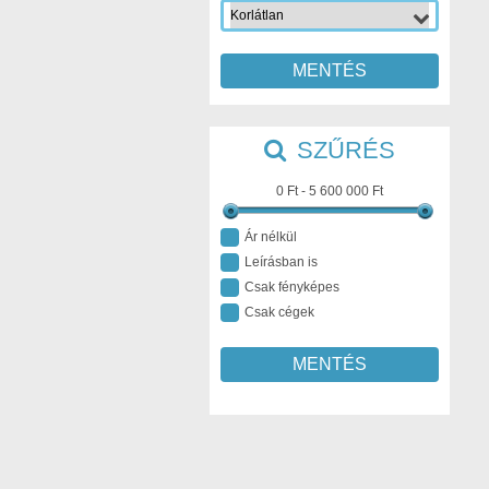
MENTÉS
SZŰRÉS
0 Ft - 5 600 000 Ft
Ár nélkül
Leírásban is
Csak fényképes
Csak cégek
MENTÉS