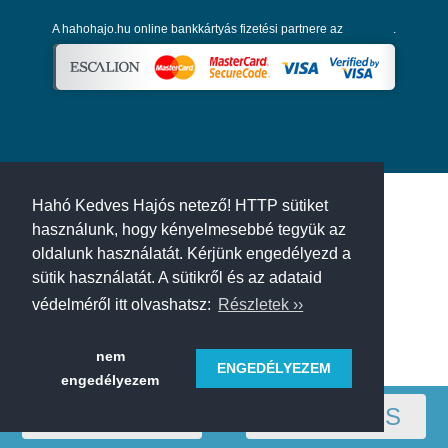
A hahohajo.hu online bankkártyás fizetési partnere az
Escalion
.
Hahó Kedves Hajós netező! HTTP sütiket
használunk, hogy kényelmesebbé tegyük az
oldalunk használatát. Kérjünk engedélyezd a
sütik használatát. A sütikről és az adataid
védelméről itt olvashatsz:
Részletek ››
nem
ENGEDÉLYEZEM
engedélyezem
RÉGIÓ
SZŰRÉS