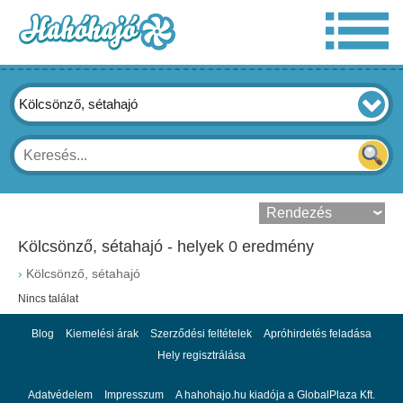
Kölcsönző, sétahajó
Kölcsönző, sétahajó - helyek 0 eredmény
›
Kölcsönző, sétahajó
Nincs találat
Blog
Kiemelési árak
Szerződési feltételek
Apróhirdetés feladása
Hely regisztrálása
Adatvédelem
Impresszum
A hahohajo.hu kiadója a GlobalPlaza Kft.