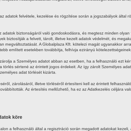
 az adatok felvétele, kezelése és rögzítése során a jogszabályok által 
 az adatok biztonságáról való gondoskodásra, és megtesz minden olyan t
lyek biztosítják a felvett, tárolt, illetve kezelt adatok védelmét, és 
tlan megváltoztatását. A Globalplaza Kft. kötelezi magát ugyanakkor ar
ebb említett esetekben továbbítja, felhívja ezirányú kötelezettségeinek 
 zárolja a Személyes adatot abban az esetben, ha a felhasználó ezt kér
 a törlés sértené az érintett jogos érdekeit. Az így zárolt Személyes ad
zemélyes adat törlését kizárta.
ről, zárolásáról, illetve törléséről értesíteni kell az érintett felhaszn
vábbították. Az értesítés mellőzhető, ha ez az Adatkezelés céljára való 
adatok köre
dalon a felhasználó által a regisztráció során megadott adatokat kezeli