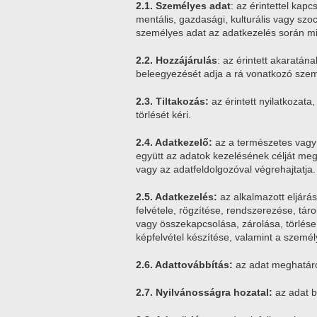
2.1. Személyes adat
: az érintettel kapc
mentális, gazdasági, kulturális vagy szo
személyes adat az adatkezelés során min
2.2. Hozzájárulás
: az érintett akaratán
beleegyezését adja a rá vonatkozó szemé
2.3. Tiltakozás:
az érintett nyilatkozata
törlését kéri.
2.4. Adatkezelő:
az a természetes vagy 
együtt az adatok kezelésének célját meg
vagy az adatfeldolgozóval végrehajtatja.
2.5. Adatkezelés:
az alkalmazott eljárá
felvétele, rögzítése, rendszerezése, tá
vagy összekapcsolása, zárolása, törlés
képfelvétel készítése, valamint a személ
2.6. Adattovábbítás:
az adat meghatáro
2.7. Nyilvánosságra hozatal:
az adat b