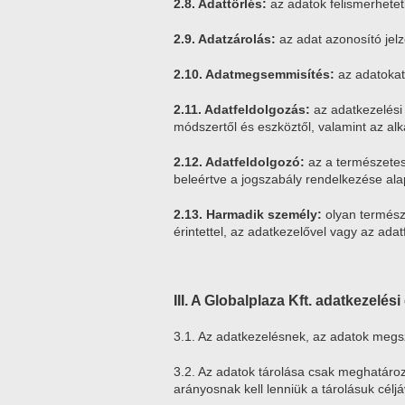
2.8. Adattörlés:
az adatok felismerhetet
2.9. Adatzárolás:
az adat azonosító jel
2.10. Adatmegsemmisítés:
az adatokat
2.11. Adatfeldolgozás:
az adatkezelési
módszertől és eszköztől, valamint az alk
2.12. Adatfeldolgozó:
az a természetes
beleértve a jogszabály rendelkezése alap
2.13. Harmadik személy:
olyan termész
érintettel, az adatkezelővel vagy az adat
III. A Globalplaza Kft. adatkezelés
3.1. Az adatkezelésnek, az adatok megs
3.2. Az adatok tárolása csak meghatározo
arányosnak kell lenniük a tárolásuk céljá