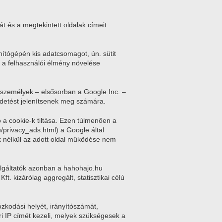
át és a megtekintett oldalak címeit
mítógépén kis adatcsomagot, ún. sütit
a a felhasználói élmény növelése
k személyek – elsősorban a Google Inc. –
irdetést jelenítsenek meg számára.
ó a cookie-k tiltása. Ezen túlmenően a
/privacy_ads.html) a Google által
e-k nélkül az adott oldal működése nem
zolgáltatók azonban a hahohajo.hu
. kizárólag aggregált, statisztikai célú
tózkodási helyét, irányítószámát,
ókori IP címét kezeli, melyek szükségesek a