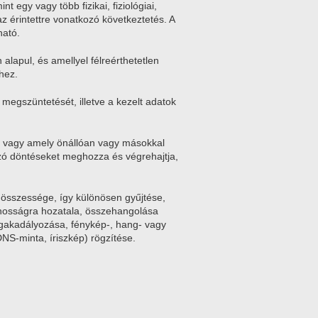
t egy vagy több fizikai, fiziológiai,
az érintettre vonatkozó következtetés. A
ható.
 alapul, és amellyel félreérthetetlen
hez.
 megszüntetését, illetve a kezelt adatok
ki vagy amely önállóan vagy másokkal
ozó döntéseket meghozza és végrehajtja,
 összessége, így különösen gyűjtése,
vánosságra hozatala, összehangolása
gakadályozása, fénykép-, hang- vagy
DNS-minta, íriszkép) rögzítése.