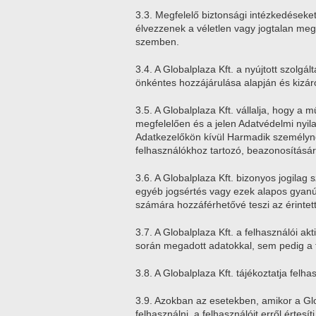
3.3. Megfelelő biztonsági intézkedéseke
élvezzenek a véletlen vagy jogtalan megs
szemben.
3.4. A Globalplaza Kft. a nyújtott szol
önkéntes hozzájárulása alapján és kizáró
3.5. A Globalplaza Kft. vállalja, hogy a
megfelelően és a jelen Adatvédelmi nyila
Adatkezelőkön kívül Harmadik személynek 
felhasználókhoz tartozó, beazonosításá
3.6. A Globalplaza Kft. bizonyos jogilag 
egyéb jogsértés vagy ezek alapos gyanúj
számára hozzáférhetővé teszi az érintett
3.7. A Globalplaza Kft. a felhasználói a
során megadott adatokkal, sem pedig a f
3.8. A Globalplaza Kft. tájékoztatja felh
3.9. Azokban az esetekben, amikor a Global
felhasználni, a felhasználóit erről értesí