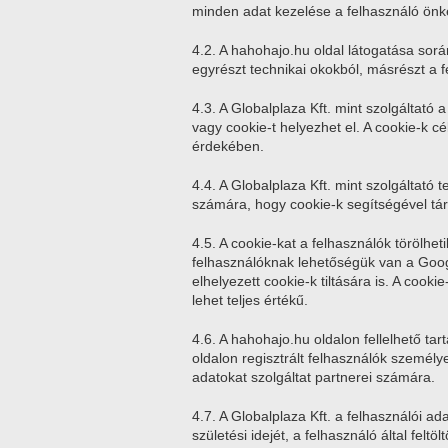
minden adat kezelése a felhasználó önk
4.2. A hahohajo.hu oldal látogatása során
egyrészt technikai okokból, másrészt a f
4.3. A Globalplaza Kft. mint szolgáltató
vagy cookie-t helyezhet el. A cookie-k 
érdekében.
4.4. A Globalplaza Kft. mint szolgáltat
számára, hogy cookie-k segítségével táro
4.5. A cookie-kat a felhasználók törölhe
felhasználóknak lehetőségük van a Googl
elhelyezett cookie-k tiltására is. A coo
lehet teljes értékű.
4.6. A hahohajo.hu oldalon fellelhető t
oldalon regisztrált felhasználók személy
adatokat szolgáltat partnerei számára.
4.7. A Globalplaza Kft. a felhasználói ad
születési idejét, a felhasználó által feltö