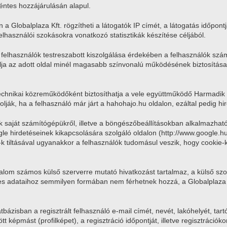
éntes hozzájárulásán alapul.
 a Globalplaza Kft. rögzítheti a látogatók IP címét, a látogatás időpontj
elhasználói szokásokra vonatkozó statisztikák készítése céljából.
 a felhasználók testreszabott kiszolgálása érdekében a felhasználók szá
célja az adott oldal minél magasabb színvonalú működésének biztosítás
ó technikai közreműködőként biztosíthatja a vele együttműködő Harmadi
lják, ha a felhasználó már járt a hahohajo.hu oldalon, ezáltal pedig h
tik saját számítógépükről, illetve a böngészőbeállításokban alkalmazhat
e hirdetéseinek kikapcsolására szolgáló oldalon (http://www.google.hu
kie-k tiltásával ugyanakkor a felhasználók tudomásul veszik, hogy cooki
artalom számos külső szerverre mutató hivatkozást tartalmaz, a külső s
es adataihoz semmilyen formában nem férhetnek hozzá, a Globalplaza Kft
atbázisban a regisztrált felhasználó e-mail címét, nevét, lakóhelyét, tar
ltött képmást (profilképet), a regisztráció időpontját, illetve regisztráci