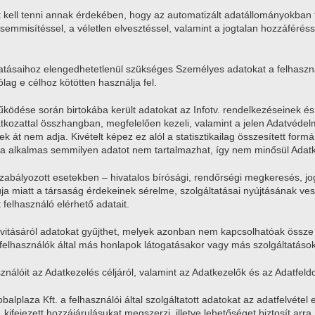
t kell tenni annak érdekében, hogy az automatizált adatállományokban
emmisítéssel, a véletlen elvesztéssel, valamint a jogtalan hozzáféréss
gáltatásaihoz elengedhetetlenül szükséges Személyes adatokat a felhasz
lag e célhoz kötötten használja fel.
 működése során birtokába került adatokat az Infotv. rendelkezéseinek 
tkozattal összhangban, megfelelően kezeli, valamint a jelen Adatvédelm
át nem adja. Kivételt képez ez alól a statisztikailag összesített form
ra alkalmas semmilyen adatot nem tartalmazhat, így nem minősül Adat
szabályozott esetekben – hivatalos bírósági, rendőrségi megkeresés, jogi 
a miatt a társaság érdekeinek sérelme, szolgáltatásai nyújtásának ve
 felhasználó elérhető adatait.
ktivitásáról adatokat gyűjthet, melyek azonban nem kapcsolhatóak össze 
elhasználók által más honlapok látogatásakor vagy más szolgáltatások
asználóit az Adatkezelés céljáról, valamint az Adatkezelők és az Adatfeld
plaza Kft. a felhasználói által szolgáltatott adatokat az adatfelvétel er
ti, kifejezett hozzájárulásukat megszerzi, illetve lehetőséget biztosít arr