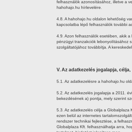
felhasználók azonosításához, illetve a v
hahohajo.hu hírlevelére.
4.8. A hahohajo.hu oldalon lehetőség van
kapcsolatba lépő felhasználók további 
4.9. Azon felhasználók esetében, akik a 
pénzügyi tranzakciók lebonyolításához s
szolgáltatójához továbbítja. A kereskede
V. Az adatkezelés jogalapja, célja
5.1. Az adatkezelésre a hahohajo.hu old
5.2. Az adatkezelés jogalapja a 2011. évi
bekezdésének a) pontja, mely szerint sz
5.3. Az adatkezelés célja a Globalplaza K
ezen belül az internetes tartalomszolgált
rendszer technikai fejlesztése, a felhas
Globalplaza Kft. felhasználhatja arra, h