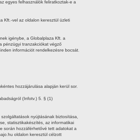
az egyes felhasználók feliratkoztak-e a
Kft.-vel az oldalon keresztül üzleti
znek igénybe, a Globalplaza Kft. a
 a pénzügyi tranzakciókat végző
 minden információt rendelkezésre bocsát.
kéntes hozzájárulása alapján kerül sor.
badságról (Infotv.) 5. § (1)
ő szolgáltatások nyújtásának biztosítása,
e, statisztikakészítés, az informatikai
le során hozzáférhetővé tett adatokat a
jo.hu oldalon keresztül célzott