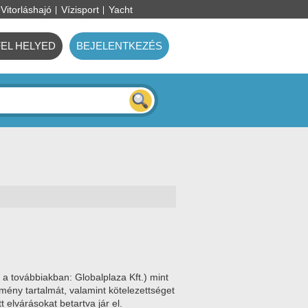
Vitorláshajó
Vízisport
Yacht
FEL HELYED
BEJELENTKEZÉS
a továbbiakban: Globalplaza Kft.) mint
mény tartalmát, valamint kötelezettséget
elvárásokat betartva jár el.