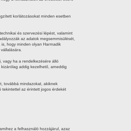
rögzített korlátozásokat minden esetben
echnikai és szervezési lépést, valamint
megakadályozzák az adatok megsemmisülését,
ra is, hogy minden olyan Harmadik
vállalására.
i, vagy ha a rendelkezésére álló
at kizárólag addig kezelhető, ameddig
álót, továbbá mindazokat, akiknek
tekintettel az érintett jogos érdekét
, amihez a felhasználó hozzájárul, azaz