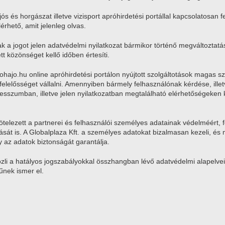
ós és horgászat illetve vizisport apróhirdetési portállal kapcsolatosan 
érhető, amit jelenleg olvas.
ak a jogot jelen adatvédelmi nyilatkozat bármikor történő megváltoztatá
tt közönséget kellő időben értesíti.
ahohajo.hu online apróhirdetési portálon nyújtott szolgáltotások magas 
elelősséget vállalni. Amennyiben bármely felhasználónak kérdése, ille
presszumban, illetve jelen nyilatkozatban megtalálható elérhetőségeken k
kötelezett a partnerei és felhasználói személyes adatainak védelméért, f
tását is. A Globalplaza Kft. a személyes adatokat bizalmasan kezeli, é
y az adatok biztonságát garantálja.
közli a hatályos jogszabályokkal összhangban lévő adatvédelmi alapelve
nek ismer el.