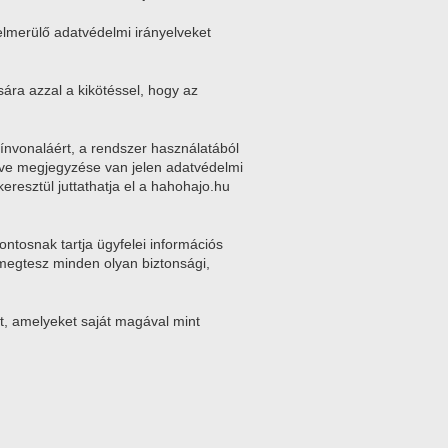
felmerülő adatvédelmi irányelveket
sára azzal a kikötéssel, hogy az
színvonaláért, a rendszer használatából
tve megjegyzése van jelen adatvédelmi
eresztül juttathatja el a hahohajo.hu
ontosnak tartja ügyfelei információs
s megtesz minden olyan biztonsági,
it, amelyeket saját magával mint