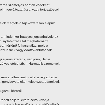
 tárolt személyes adatok védelmet
el, megváltoztatással vagy terjesztéssel
nálók megfelelő tájékoztatáson alapuló
és a mindenkor hatályos jogszabályoknak
i nyilatkozat által meghatározott
ában történő felhasználás, mely a
kezelésnek vagy Adattovábbításnak.
eljárás szerzői-, vagyoni-, illetve
szélyeztetése stb. – Harmadik személyek
sem a felhasználók által a regisztráció
 igénybevételekor keletkezett adatokkal.
olgozók köréről.
edeti céljától eltérő célra kívánja
a, hogy a felhasználók az eredetitől eltérő