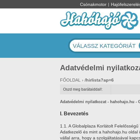
Csónakmotor
Hajófelszerelé
VÁLASSZ KATEGÓRIÁT
Adatvédelmi nyilatkoz
FŐOLDAL
/hirlista?ap=6
Oszd meg barátaiddal!:
Adatvédelmi nyilatkozat - hahohajo.hu - 
I. Bevezetés
1.1. A Globalplaza Korlátolt Felelősség
Adatkezelő és mint a hahohajo.hu oldal 
vállal arra, hogy a szolgáltatásával kap