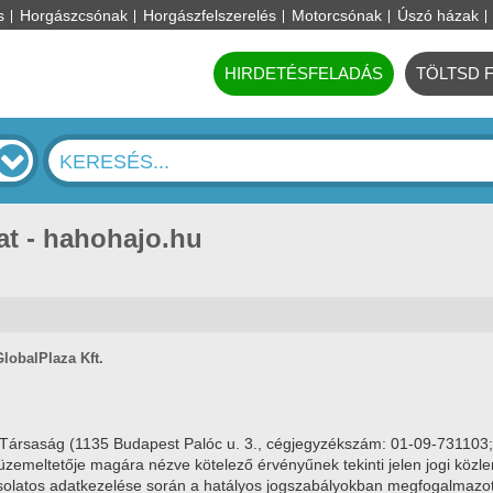
s
Horgászcsónak
Horgászfelszerelés
Motorcsónak
Úszó házak
HIRDETÉSFELADÁS
TÖLTSD 
at - hahohajo.hu
GlobalPlaza Kft.
ű Társaság (1135 Budapest Palóc u. 3., cégjegyzékszám: 01-09-731103; 
üzemeltetője magára nézve kötelező érvényűnek tekinti jelen jogi közle
csolatos adatkezelése során a hatályos jogszabályokban megfogalmazott 