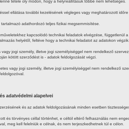
lenné tétele oly módon, hogy a helyreállításuk többé nem lehetséges.
zéssel ellátása további kezelésének végleges vagy meghatározott időre 
 tartalmazó adathordozó teljes fizikai megsemmisítése.
 műveletekhez kapcsolódó technikai feladatok elvégzése, függetlenül 
almazás helyétől, feltéve hogy a technikai feladatot az adatokon végzik
 vagy jogi személy, illetve jogi személyiséggel nem rendelkező szervez
ján kötött szerződést is - adatok feldolgozását végzi.
etes vagy jogi személy, illetve jogi személyiséggel nem rendelkező sz
feldolgozóval.
i és adatvédelmi alapelvei
zerzésének és az adatok feldolgozásának minden esetben tisztességes
tt és törvényes céllal történhet, e céltól eltérő felhasználás nem enge
val, meg kell felelniük e célnak, és nem terjeszkedhetnek túl e célon.