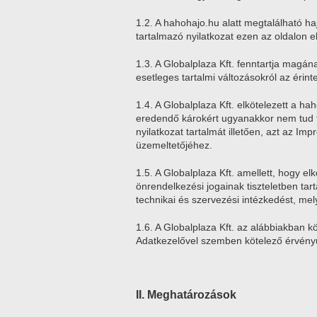
1.2. A hahohajo.hu alatt megtalálható haj
tartalmazó nyilatkozat ezen az oldalon el
1.3. A Globalplaza Kft. fenntartja magán
esetleges tartalmi változásokról az érinte
1.4. A Globalplaza Kft. elkötelezett a h
eredendő károkért ugyanakkor nem tud f
nyilatkozat tartalmát illetően, azt az Im
üzemeltetőjéhez.
1.5. A Globalplaza Kft. amellett, hogy el
önrendelkezési jogainak tiszteletben tar
technikai és szervezési intézkedést, mel
1.6. A Globalplaza Kft. az alábbiakban 
Adatkezelővel szemben kötelező érvényű
II. Meghatározások