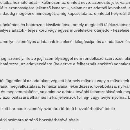
solatba hozható adat – különösen az érintett neve, azonosító jele, valamin
ciális azonosságára jellemző ismeret –, valamint az adatból levonható, 
daddig megőrzi e minőségét, amíg kapcsolata az érintettel helyreállít
ak önkéntes és határozott kinyilvánítása, amely megfelelő tájékoztatáson
lyes adatok - teljes körű vagy egyes műveletekre kiterjedő - kezelésé
, amellyel személyes adatainak kezelését kifogásolja, és az adatkezelés
jogi személy, illetve jogi személyiséggel nem rendelkező szervezet, a
határozza, az adatkezelésre (beleértve a felhasznált eszközt) vonatk
stól függetlenül az adatokon végzett bármely művelet vagy a műveletek
rolása, megváltoztatása, felhasználása, lekérdezése, továbbítása, nyil
e és megsemmisítése, valamint az adatok további felhasználásának me
y azonosítására alkalmas fizikai jellemzők (pl. ujj- vagy tenyérnyomat, 
zott harmadik személy számára történő hozzáférhetővé tétele.
árki számára történő hozzáférhetővé tétele.