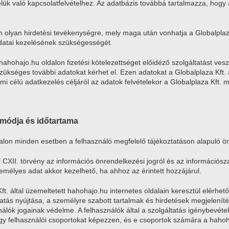
elük való kapcsolatfelvételhez. Az adatbázis továbbá tartalmazza, hogy 
 olyan hirdetési tevékenységre, mely maga után vonhatja a Globalplaza 
adatai kezelésének szükségességét.
hahohajo.hu oldalon fizetési kötelezettséget előidéző szolgáltatást ves
zükséges további adatokat kérhet el. Ezen adatokat a Globalplaza Kft.
lmi célú adatkezelés céljáról az adatok felvételekor a Globalplaza Kft.
, módja és időtartama
alon minden esetben a felhasználó megfelelő tájékoztatáson alapuló ön
 CXII. törvény az információs önrendelkezési jogról és az információsza
emélyes adat akkor kezelhető, ha ahhoz az érintett hozzájárul.
ft. által üzemeltetett hahohajo.hu internetes oldalain keresztül elérhet
atás nyújtása, a személyre szabott tartalmak és hirdetések megjelenítés
ználók jogainak védelme. A felhasználók által a szolgáltatás igénybevéte
ogy felhasználói csoportokat képezzen, és e csoportok számára a hahoha