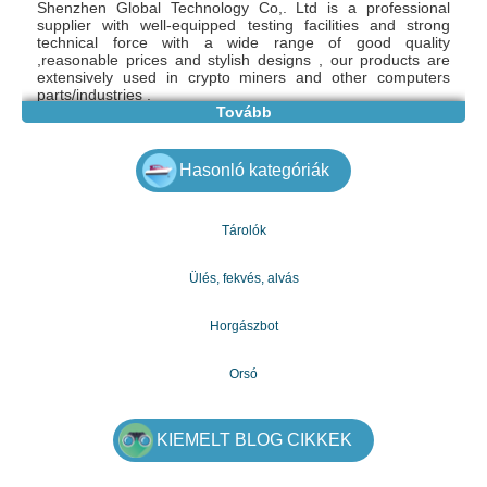
Shenzhen Global Technology Co,. Ltd is a professional
supplier with well-equipped testing facilities and strong
technical force with a wide range of good quality
,reasonable prices and stylish designs , our products are
extensively used in crypto miners and other computers
parts/industries .
Tovább
Model V1 from iPollo mining EtHash algorithm with a
maximum hashrate of 3.6Gh/s for a power consumption of
Hasonló kategóriák
3100W.
Discount OFFERS !!! Discount OFFERS !!! %50 OFF On
Tárolók
All Kind Of Asic Crypto Miners !!!!
Ülés, fekvés, alvás
iPollo V1 - Hashrate 3.6Gh/s
Jasminer X4 -Hashrate 2.5Gh/s
Bitmain Antminer E9 - Hashrate 2.4Gh/s
Horgászbot
Innosilicon A11 Pro ETH (1500Mh) - Hashrate 1.5Gh/s
iPollo V1 Classic - Hashrate 1.55Gh/s
Goldshell KD Max - Hashrate 40.2Th/s
Orsó
Jasminer X4-Q - Hashrate 1.04Gh/s
iBeLink BM-K1 Max - Hashrate 32Th/s
Whatsapp Now : +1 915 444 4371
KIEMELT BLOG CIKKEK
ORDER NOW - BTC S19XP HYD, S19 PRO+ HYD, ETH