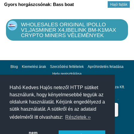
E9,LTC L7, ANTSPACE HK3 ANTMINER HYDRO
Gyors horgászcsónak: Bass boat
Hajó fajták
CONTAINER FULL SET NOW + OTHER MODELS
AVAILABLE + WARRANTY .
WHOLESALES ORIGINAL IPOLLO
100% BUYERS PROTECTION GUARANTEED.
V1,JASMINER X4,IBELINK BM-K1MAX
CRYPTO MINERS VÉLEMÉNYEK
SHIPPING METHOD : DHL - UPS - TNT - FEDEX -
ARAMEX .
For more details,do not hesitate to communicate with us via
:
Blog
Kiemelési árak
Szerződési feltételek
Apróhirdetés feladása
Hely regisztrálása
Inbox Us : info@shenzentechnologyltd.com
Adatvédelem
Impresszum
A hahohajo.hu kiadója a GlobalPlaza Kft.
Hahó Kedves Hajós netező! HTTP sütiket
Whatsapp Anytime : +1 915 444 4371
használunk, hogy kényelmesebbé tegyük az
A hahohajo.hu online bankkártyás fizetési partnere az
Escalion
.
oldalunk használatát. Kérjünk engedélyezd a
sütik használatát. A sütikről és az adataid
védelméről itt olvashatsz:
Részletek ››
nem