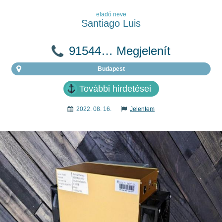
eladó neve
Santiago Luis
91544… Megjelenít
Budapest
További hirdetései
2022. 08. 16.
Jelentem