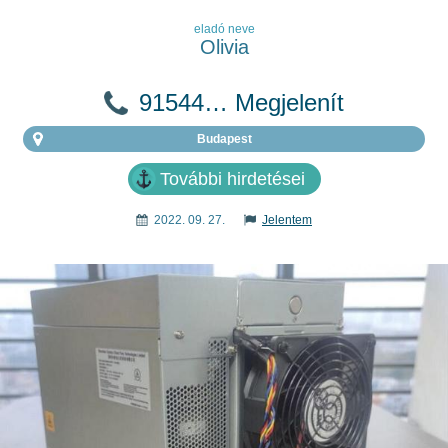
eladó neve
Olivia
91544… Megjelenít
Budapest
További hirdetései
2022. 09. 27.
Jelentem