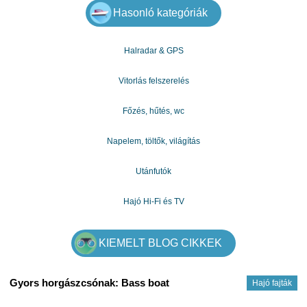
PROFITABLE MINERS.
Hasonló kategóriák
Model Antminer KA3 (166Th) from Bitmain mining Kadena
Halradar & GPS
algorithm with a maximum hashrate of 166Th/s for a power
consumption of 3154W.
Vitorlás felszerelés
INQUIRY : Whats App: +1 915 444 4371
Főzés, hűtés, wc
Napelem, töltők, világítás
Manufacturer
Utánfutók
Bitmain
Hajó Hi-Fi és TV
Model
Antminer KA3 (166Th)
KIEMELT BLOG CIKKEK
Size
Gyors horgászcsónak: Bass boat
Hajó fajták
195 x 290 x 430mm