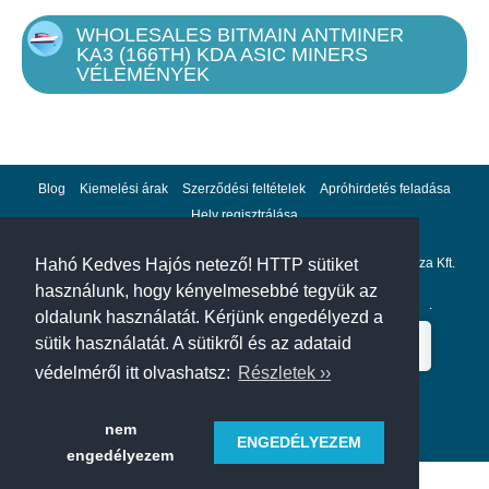
WHOLESALES BITMAIN ANTMINER
Weight
KA3 (166TH) KDA ASIC MINERS
VÉLEMÉNYEK
16100g
Noise level
80db
Blog
Kiemelési árak
Szerződési feltételek
Apróhirdetés feladása
Hely regisztrálása
Fan(s)
Adatvédelem
Impresszum
A hahohajo.hu kiadója a GlobalPlaza Kft.
Hahó Kedves Hajós netező! HTTP sütiket
4
használunk, hogy kényelmesebbé tegyük az
A hahohajo.hu online bankkártyás fizetési partnere az
Escalion
.
oldalunk használatát. Kérjünk engedélyezd a
Power
sütik használatát. A sütikről és az adataid
védelméről itt olvashatsz:
Részletek ››
3154W
nem
Voltage
ENGEDÉLYEZEM
engedélyezem
200-240V