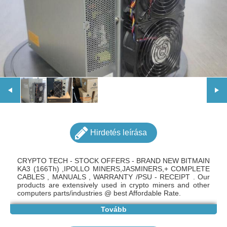
Hirdetés leírása
CRYPTO TECH - STOCK OFFERS - BRAND NEW BITMAIN
KA3 (166Th) ,IPOLLO MINERS,JASMINERS,+ COMPLETE
CABLES , MANUALS , WARRANTY /PSU - RECEIPT . Our
products are extensively used in crypto miners and other
computers parts/industries @ best Affordable Rate.
Tovább
Great Discount Offers On All Models - Best HASHRATE/