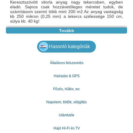
Keresztszövött vitorla anyag nagy tekercsben, egyben
eladó. Sajnos csak hozzávetőleges méretet tudok, de
számításom szerint több mint 200 m2 Az anyag vastagság
kb 250 mikron (0,25 mm) a tekercs szélessége 150 cm,
súlya kb. 40 kg!
Tovább
Hasonló kategóriák
Általános felszerelés
Halradar & GPS
Főzés, hűtés, wc
Napelem, töltők, világítás
Utánfutók
Hajó Hi-Fi és TV