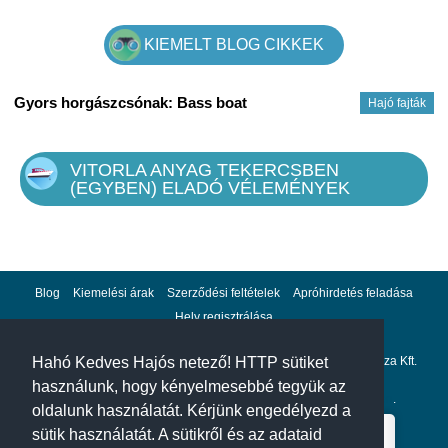
KIEMELT BLOG CIKKEK
Gyors horgászcsónak: Bass boat
Hajó fajták
VITORLA ANYAG TEKERCSBEN
(EGYBEN) ELADÓ VÉLEMÉNYEK
Blog
Kiemelési árak
Szerződési feltételek
Apróhirdetés feladása
Hely regisztrálása
Adatvédelem
Impresszum
A hahohajo.hu kiadója a GlobalPlaza Kft.
Hahó Kedves Hajós netező! HTTP sütiket
használunk, hogy kényelmesebbé tegyük az
A hahohajo.hu online bankkártyás fizetési partnere az
Escalion
.
oldalunk használatát. Kérjünk engedélyezd a
sütik használatát. A sütikről és az adataid