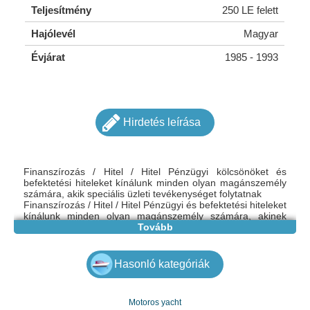
Teljesítmény
250 LE felett
Hajólevél
Magyar
Évjárat
1985 - 1993
Hirdetés leírása
Finanszírozás / Hitel / Hitel Pénzügyi kölcsönöket és
befektetési hiteleket kínálunk minden olyan magánszemély
számára, akik speciális üzleti tevékenységet folytatnak
Finanszírozás / Hitel / Hitel Pénzügyi és befektetési hiteleket
kínálunk minden olyan magánszemély számára, akinek
speciális üzleti igénye van. További információért forduljon
Tovább
hozzánk e-mailben:zsolthorvath908@gmail.com
5000 €-tól 200 000 €-ig 200 000 €-tól 50 000 000 €-ig
Hasonló kategóriák
Motoros yacht