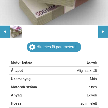
Hirdetés fő paraméterei
Motor fajtája
Egyéb
Állapot
Alig használt
Üzemanyag
Más
Motorok száma
nincs
Anyag
Egyéb
Hossz
20 m felett