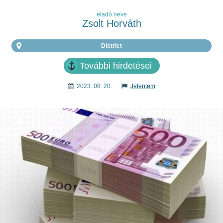
eladó neve
Zsolt Horváth
District
További hirdetései
2023. 08. 20.
Jelentem