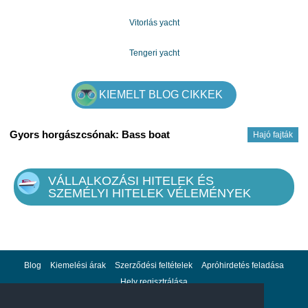
Vitorlás yacht
Tengeri yacht
KIEMELT BLOG CIKKEK
Gyors horgászcsónak: Bass boat
Hajó fajták
VÁLLALKOZÁSI HITELEK ÉS
SZEMÉLYI HITELEK VÉLEMÉNYEK
Blog
Kiemelési árak
Szerződési feltételek
Apróhirdetés feladása
Hely regisztrálása