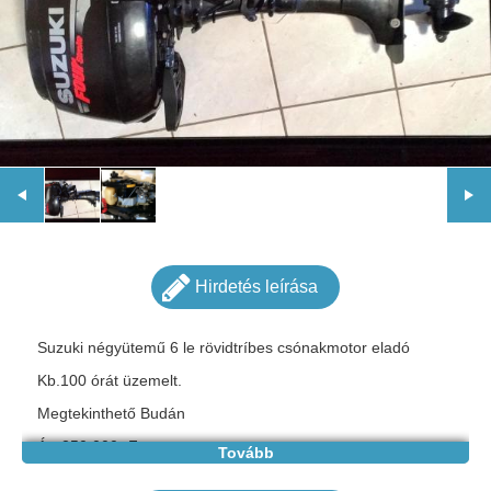
Hirdetés leírása
Suzuki négyütemű 6 le rövidtríbes csónakmotor eladó
Kb.100 órát üzemelt.
Megtekinthető Budán
Ár: 250.000,-Ft
Tovább