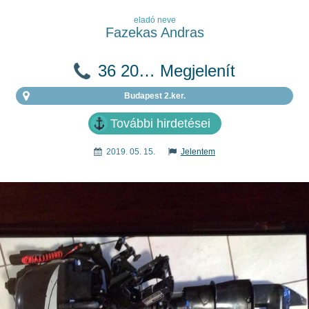
eladó neve
Fazekas Andras
36 20… Megjelenít
Budapest 2.ker.
További hirdetései
2019. 05. 15.
Jelentem