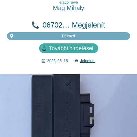
eladó neve
Mag Mihaly
06702… Megjelenít
Pakozd
További hirdetései
2023. 05. 15.
Jelentem