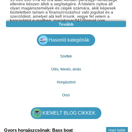
ellenére készen állok a segítségére. A hitelem nyitva áll
olyan magánszemélyek és cégek számára, akik képesek
tiszteletben tartani a finanszírozáshoz való jogukat és a
szerződést, amelyet alá kell írnunk. vegye fel velem a
kapcsolatot e-mailben: mariakovac841@gmail.com
Tovább
Whatsapp: +48 736 604 289
Hasonló kategóriák
Szettek
Ülés, fekvés, alvás
Horgászbot
Orsó
KIEMELT BLOG CIKKEK
Gyors horgászcsónak: Bass boat
Hajó fajták