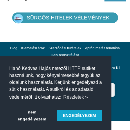
SÜRGŐS HITELEK VÉLEMÉNYEK
Blog
Kiemelési árak
Szerződési feltételek
Apróhirdetés feladása
Hely regisztrálása
Adatvédelem
Impresszum
A hahohajo.hu kiadója a GlobalPlaza Kft.
Hahó Kedves Hajós netező! HTTP sütiket
használunk, hogy kényelmesebbé tegyük az
A hahohajo.hu online bankkártyás fizetési partnere az
Escalion
.
oldalunk használatát. Kérjünk engedélyezd a
sütik használatát. A sütikről és az adataid
védelméről itt olvashatsz:
Részletek ››
nem
ENGEDÉLYEZEM
engedélyezem