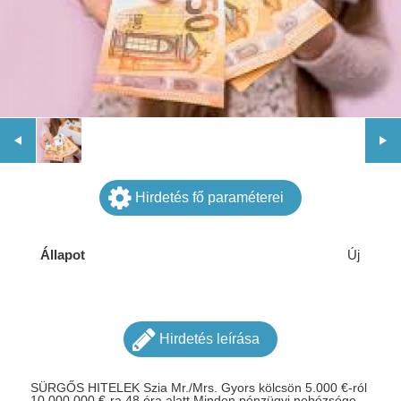
Hirdetés fő paraméterei
Állapot
Új
Hirdetés leírása
SÜRGŐS HITELEK Szia Mr./Mrs. Gyors kölcsön 5.000 €-ról
10.000.000 €-ra 48 óra alatt Minden pénzügyi nehézsége