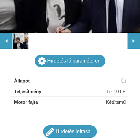
Hirdetés fő paraméterei
Állapot
Új
Teljesítmény
5 - 10 LE
Motor fajta
Kétütemű
Hirdetés leírása