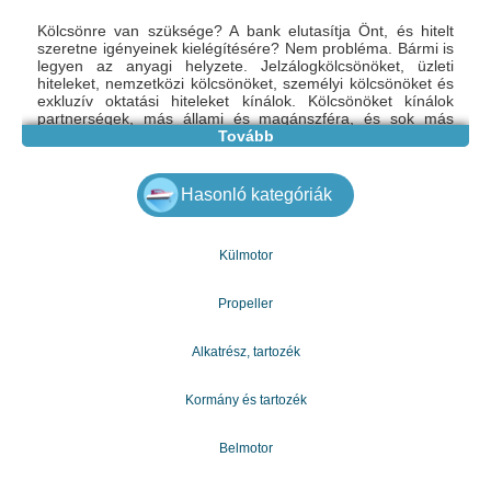
Kölcsönre van szüksége? A bank elutasítja Önt, és hitelt
szeretne igényeinek kielégítésére? Nem probléma. Bármi is
legyen az anyagi helyzete. Jelzálogkölcsönöket, üzleti
hiteleket, nemzetközi kölcsönöket, személyi kölcsönöket és
exkluzív oktatási hiteleket kínálok. Kölcsönöket kínálok
partnerségek, más állami és magánszféra, és sok más
számára. Bármely kölcsönt, ingatlant, finanszírozást és
Tovább
egyebeket megadhatok. Hosszú és rövid lejáratú hiteleket is
kínálok. Lépjen kapcsolatba velem még ma, és élvezze az
első osztályú pénzügyi kölcsön szolgáltatásait: vegye fel a
Hasonló kategóriák
kapcsolatot: gabrielladobradi@gmail.com
Külmotor
Propeller
Alkatrész, tartozék
Kormány és tartozék
Belmotor