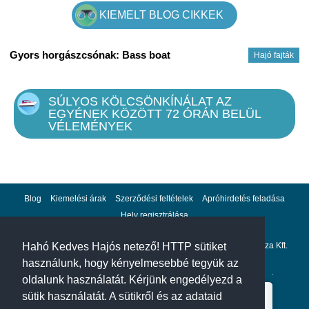
KIEMELT BLOG CIKKEK
Gyors horgászcsónak: Bass boat
Hajó fajták
SÚLYOS KÖLCSÖNKÍNÁLAT AZ
EGYÉNEK KÖZÖTT 72 ÓRÁN BELÜL
VÉLEMÉNYEK
Blog
Kiemelési árak
Szerződési feltételek
Apróhirdetés feladása
Hely regisztrálása
Adatvédelem
Impresszum
A hahohajo.hu kiadója a GlobalPlaza Kft.
Hahó Kedves Hajós netező! HTTP sütiket
használunk, hogy kényelmesebbé tegyük az
A hahohajo.hu online bankkártyás fizetési partnere az
Escalion
.
oldalunk használatát. Kérjünk engedélyezd a
sütik használatát. A sütikről és az adataid