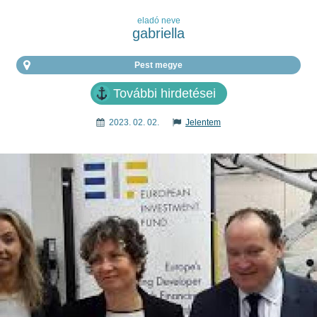
eladó neve
gabriella
Pest megye
További hirdetései
2023. 02. 02.
Jelentem