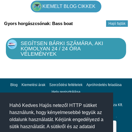
KIEMELT BLOG CIKKEK
Gyors horgászcsónak: Bass boat
Hajó fajták
SEGÍTSEN BÁRKI SZÁMÁRA, AKI
KOMOLYAN 24 / 24 ÓRA
VÉLEMÉNYEK
Blog
Kiemelési árak
Szerződési feltételek
Apróhirdetés feladása
Hely regisztrálása
Adatvédelem
Impresszum
A hahohajo.hu kiadója a GlobalPlaza Kft.
Hahó Kedves Hajós netező! HTTP sütiket
használunk, hogy kényelmesebbé tegyük az
A hahohajo.hu online bankkártyás fizetési partnere az
Escalion
.
oldalunk használatát. Kérjünk engedélyezd a
sütik használatát. A sütikről és az adataid