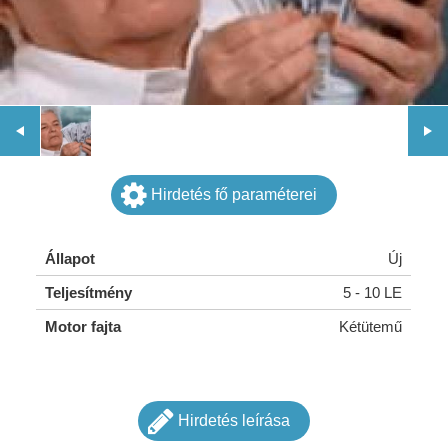
Hirdetés fő paraméterei
Állapot
Új
Teljesítmény
5 - 10 LE
Motor fajta
Kétütemű
Hirdetés leírása