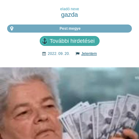
eladó neve
gazda
Pest megye
További hirdetései
2022. 09. 20.
Jelentem