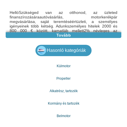
HellóSzükséged van az otthonod, az üzleted
finanszírozásáraautóvásárlás, motorkerékpár
megvásárlása, saját teremtéséértüzleti, a személyes
igényeinek több kétség. Adunkszemélyes hitelek 2000 és
800 000 € között, kamatláb mellett2% névleges az
összegtől függetlenül. Kérjük, adja meg aa hitelkérelmek
Tovább
pontos összegét és a dátumot.Kérjük, írjon nekünk az Ön
személyes hiteleire: gazdagergelia@gmail.com
Sigma Hitel a szolgáltatásaihoz 24/24 óraP. S: Csak az
Hasonló kategóriák
utódoknak adom kölcsönöket, hogy visszafizessenek.
Külmotor
Propeller
Alkatrész, tartozék
Kormány és tartozék
Belmotor