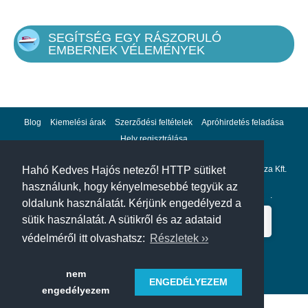
SEGÍTSÉG EGY RÁSZORULÓ
EMBERNEK VÉLEMÉNYEK
Blog
Kiemelési árak
Szerződési feltételek
Apróhirdetés feladása
Hely regisztrálása
Adatvédelem
Impresszum
A hahohajo.hu kiadója a GlobalPlaza Kft.
Hahó Kedves Hajós netező! HTTP sütiket
használunk, hogy kényelmesebbé tegyük az
A hahohajo.hu online bankkártyás fizetési partnere az
Escalion
.
oldalunk használatát. Kérjünk engedélyezd a
sütik használatát. A sütikről és az adataid
védelméről itt olvashatsz:
Részletek ››
nem
ENGEDÉLYEZEM
engedélyezem