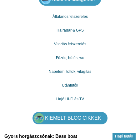
hozzám: tamasbokor469@gmail.com
Általános felszerelés
Halradar & GPS
Vitorlás felszerelés
Főzés, hűtés, wc
Napelem, töltők, világítás
Utánfutók
Hajó Hi-Fi és TV
KIEMELT BLOG CIKKEK
Gyors horgászcsónak: Bass boat
Hajó fajták