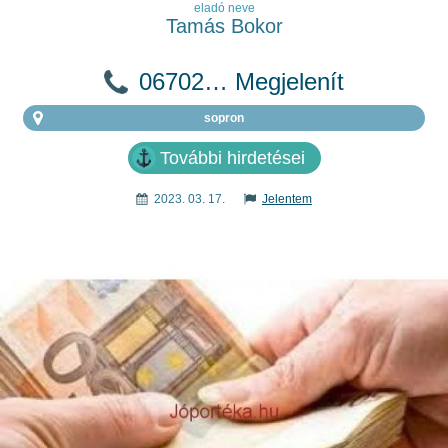
eladó neve
Tamás Bokor
06702… Megjelenít
sopron
További hirdetései
2023. 03. 17.
Jelentem