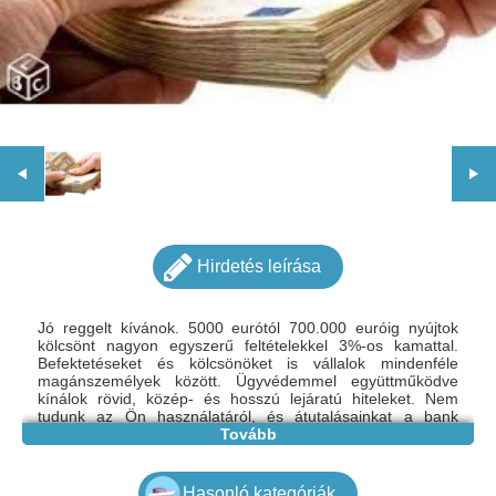
Hirdetés leírása
Jó reggelt kívánok. 5000 eurótól 700.000 euróig nyújtok
kölcsönt nagyon egyszerű feltételekkel 3%-os kamattal.
Befektetéseket és kölcsönöket is vállalok mindenféle
magánszemélyek között. Ügyvédemmel együttműködve
kínálok rövid, közép- és hosszú lejáratú hiteleket. Nem
tudunk az Ön használatáról, és átutalásainkat a bank
biztosítja a tranzakció biztosítása érdekében. Minden
Tovább
igénye esetén tegyen javaslatot az árakra és a fizetési
ütemezésekre vonatkozóan, és készséggel állok
rendelkezésére. Végül a jobb megértés érdekében forduljon
Hasonló kategóriák