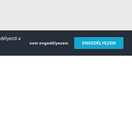
edélyezd a
nem engedélyezem
ENGEDÉLYEZEM
HELY REGISZTRÁLÁSA
 sétahajó
Kemping & tábor