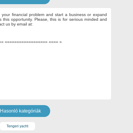
 your financial problem and start a business or expand
s this opportunity.
Please, this is for serious minded and
act us by email at:
= ================== ==== =
Hasonló kategóriák
Tengeri yacht