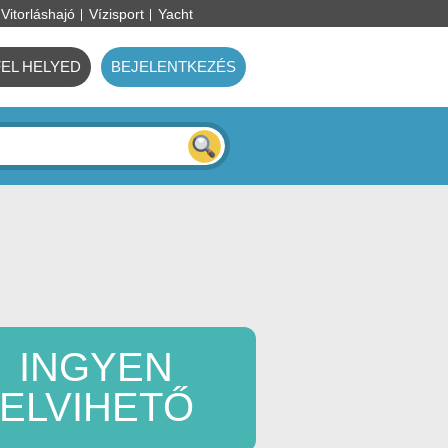
Vitorláshajó
Vízisport
Yacht
FEL HELYED
BEJELENTKEZÉS
INGYEN
ELVIHETŐ