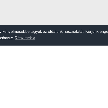
 kényelmesebbé tegyük az oldalunk használatát. Kérjünk eng
vashatsz:
Részletek ››
K
SZERZŐDÉSI FELTÉTELEK
APRÓHIRDETÉS FELADÁSA
am
Étel-ital
Szállás
Strandok, tavak
Hajószerviz, kereskedő
Kölcsönző,
Adatvédelem
Impresszum
A hahohajo.hu kiadója a GlobalPlaza Kft.
A hahohajo.hu online bankkártyás fizetési partnere az
Escalion
.