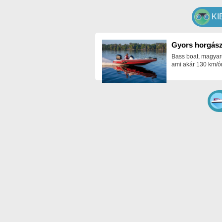
KI
Gyors horgász
Bass boat, magyar
ami akár 130 km/ór