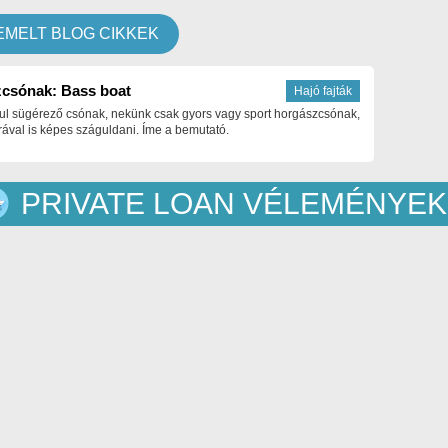
EMELT BLOG CIKKEK
csónak: Bass boat
Hajó fajták
ul sügérező csónak, nekünk csak gyors vagy sport horgászcsónak,
ával is képes száguldani. Íme a bemutató.
PRIVATE LOAN VÉLEMÉNYEK