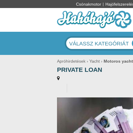
Csónakmotor
Hajófelszerelé
VÁLASSZ KATEGÓRIÁT
Apróhirdetések
Yacht
Motoros yach
PRIVATE LOAN