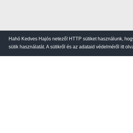
Hahó Kedves Hajós netező! HTTP sütiket használunk, hogy
sütik használatát. A sütikről és az adataid védelméről itt ol
BLOG
KIEMELÉSI ÁRA
Kikötők
Üzletek
Tanfoly