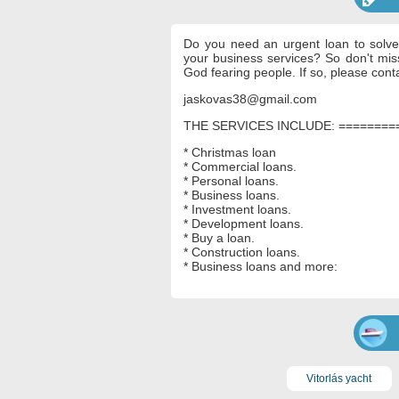
Do you need an urgent loan to solve
your business services?
So don't mis
God fearing people.
If so, please cont
jaskovas38@gmail.com
THE SERVICES INCLUDE: =========
* Christmas loan
* Commercial loans.
* Personal loans.
* Business loans.
* Investment loans.
* Development loans.
* Buy a loan.
* Construction loans.
* Business loans and more:
Vitorlás yacht