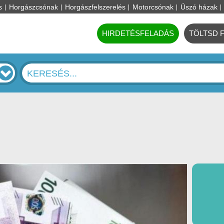
s
Horgászcsónak
Horgászfelszerelés
Motorcsónak
Úszó házak
HIRDETÉSFELADÁS
TÖLTSD 
t