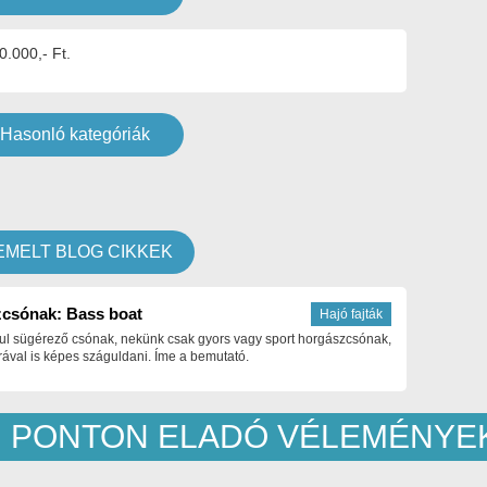
0.000,- Ft.
Hasonló kategóriák
EMELT BLOG CIKKEK
csónak: Bass boat
Hajó fajták
ul sügérező csónak, nekünk csak gyors vagy sport horgászcsónak,
ával is képes száguldani. Íme a bemutató.
PONTON ELADÓ VÉLEMÉNYE