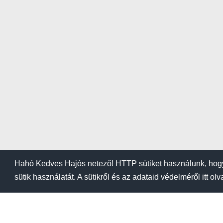
Hahó Kedves Hajós netező! HTTP sütiket használunk, hogy
sütik használatát. A sütikről és az adataid védelméről itt ol
BLOG
KIEMELÉSI ÁRA