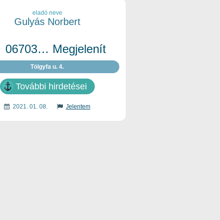
eladó neve
Gulyás Norbert
06703… Megjelenít
Tölgyfa u. 4.
További hirdetései
2021. 01. 08.
Jelentem