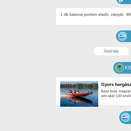
1 db katonai ponton eladó, irányár: 48
Úszó ház
KI
Gyors horgász
Bass boat, magyar
ami akár 130 km/ór