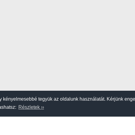
 kényelmesebbé tegyük az oldalunk használatát. Kérjünk eng
vashatsz:
Részletek ››
K
SZERZŐDÉSI FELTÉTELEK
APRÓHIRDETÉS FELADÁSA