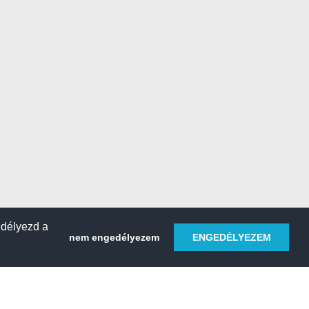
edélyezd a
nem engedélyezem
ENGEDÉLYEZEM
HELY REGISZTRÁLÁSA