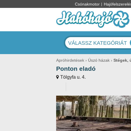
Csónakmotor
Hajófelszerelé
VÁLASSZ KATEGÓRIÁT
Apróhirdetések
Úszó házak
Stégek, 
Ponton eladó
Tölgyfa u. 4.