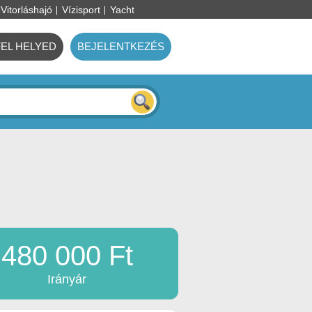
Vitorláshajó
Vízisport
Yacht
FEL HELYED
BEJELENTKEZÉS
480 000 Ft
Irányár