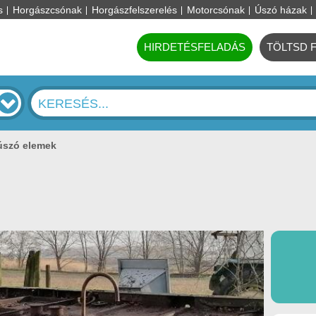
s
Horgászcsónak
Horgászfelszerelés
Motorcsónak
Úszó házak
HIRDETÉSFELADÁS
TÖLTSD 
úszó elemek