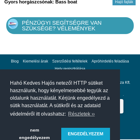
Gyors horgászcsónak: Bass boat
Hajó fajták
PÉNZÜGYI SEGÍTSÉGRE VAN
SZÜKSÉGE? VÉLEMÉNYEK
Blog
Kiemelési árak
Szerződési feltételek
Apróhirdetés feladása
Hely regisztrálása
Adatvédelem
Impresszum
A hahohajo.hu kiadója a GlobalPlaza Kft.
Hahó Kedves Hajós netező! HTTP sütiket
használunk, hogy kényelmesebbé tegyük az
A hahohajo.hu online bankkártyás fizetési partnere az
Escalion
.
oldalunk használatát. Kérjünk engedélyezd a
sütik használatát. A sütikről és az adataid
védelméről itt olvashatsz:
Részletek ››
nem
ENGEDÉLYEZEM
engedélyezem