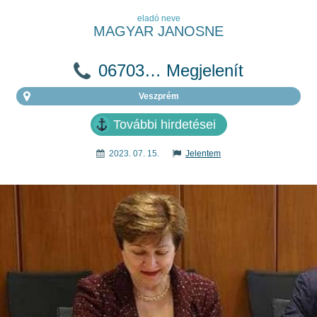
eladó neve
MAGYAR JANOSNE
06703… Megjelenít
Veszprém
További hirdetései
2023. 07. 15.
Jelentem