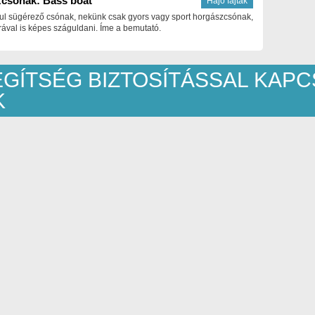
csónak: Bass boat
Hajó fajták
ul sügérező csónak, nekünk csak gyors vagy sport horgászcsónak,
ával is képes száguldani. Íme a bemutató.
EGÍTSÉG BIZTOSÍTÁSSAL KAP
K