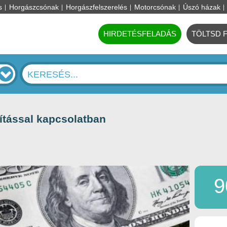
s
Horgászcsónak
Horgászfelszerelés
Motorcsónak
Úszó házak
HIRDETÉSFELADÁS
TÖLTSD 
ítással kapcsolatban
9