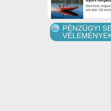
Gyors horgász
Bass boat, magyar
ami akár 130 km/ór
PÉNZÜGYI S
VÉLEMÉNYE