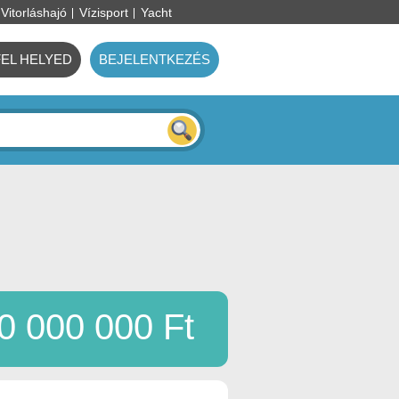
Vitorláshajó
Vízisport
Yacht
FEL HELYED
BEJELENTKEZÉS
0 000 000 Ft