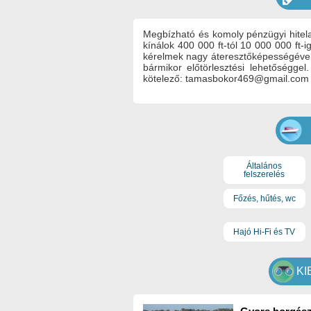
Megbízható és komoly pénzügyi hitel
kínálok 400 000 ft-tól 10 000 000 ft-
kérelmek nagy áteresztőképességével.
bármikor előtörlesztési lehetőséggel.
kötelező: tamasbokor469@gmail.com
Általános
felszerelés
Főzés, hűtés, wc
Hajó Hi-Fi és TV
KI