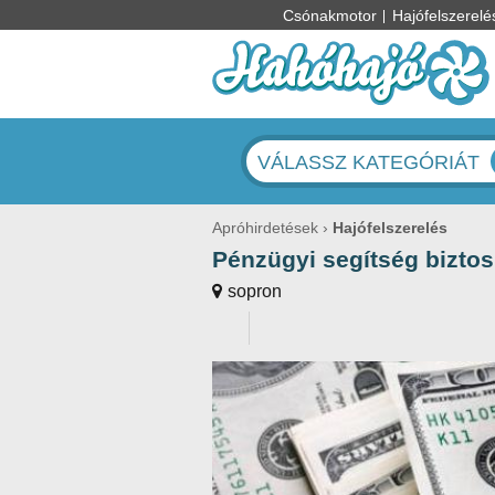
Csónakmotor
Hajófelszerelé
VÁLASSZ KATEGÓRIÁT
Apróhirdetések
Hajófelszerelés
Pénzügyi segítség biztos
sopron