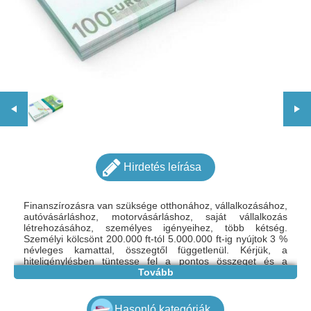
Hirdetés leírása
Finanszírozásra van szüksége otthonához, vállalkozásához,
autóvásárláshoz, motorvásárláshoz, saját vállalkozás
létrehozásához, személyes igényeihez, több kétség.
Személyi kölcsönt 200.000 ft-tól 5.000.000 ft-ig nyújtok 3 %
névleges kamattal, összegtől függetlenül. Kérjük, a
hiteligénylésben tüntesse fel a pontos összeget és a
törlesztési időszakot. További példákért lépjen kapcsolatba
Tovább
velünk CSAK ezen az e-mail címen:
tamasbokor469@gmail.com
Hasonló kategóriák