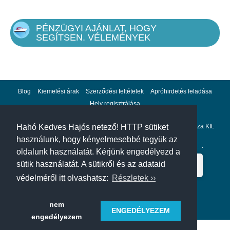
PÉNZÜGYI AJÁNLAT, HOGY
SEGÍTSEN. VÉLEMÉNYEK
Blog
Kiemelési árak
Szerződési feltételek
Apróhirdetés feladása
Hely regisztrálása
Adatvédelem
Impresszum
A hahohajo.hu kiadója a GlobalPlaza Kft.
Hahó Kedves Hajós netező! HTTP sütiket
használunk, hogy kényelmesebbé tegyük az
A hahohajo.hu online bankkártyás fizetési partnere az
Escalion
.
oldalunk használatát. Kérjünk engedélyezd a
sütik használatát. A sütikről és az adataid
védelméről itt olvashatsz:
Részletek ››
nem
ENGEDÉLYEZEM
engedélyezem