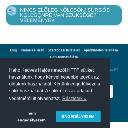
NINCS ELŐLEG KÖLCSÖN! SÜRGŐS
KÖLCSÖNRE VAN SZÜKSÉGE?
VÉLEMÉNYEK
Blog
Kiemelési árak
Szerződési feltételek
Apróhirdetés feladása
Hely regisztrálása
Adatvédelem
Impresszum
A hahohajo.hu kiadója a GlobalPlaza Kft.
Hahó Kedves Hajós netező! HTTP sütiket
használunk, hogy kényelmesebbé tegyük az
A hahohajo.hu online bankkártyás fizetési partnere az
Escalion
.
oldalunk használatát. Kérjünk engedélyezd a
sütik használatát. A sütikről és az adataid
védelméről itt olvashatsz:
Részletek ››
nem
ENGEDÉLYEZEM
engedélyezem