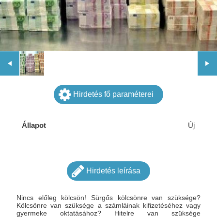
Hirdetés fő paraméterei
Állapot
Új
Hirdetés leírása
Nincs előleg kölcsön! Sürgős kölcsönre van szüksége?
Kölcsönre van szüksége a számláinak kifizetéséhez vagy
gyermeke oktatásához? Hitelre van szüksége