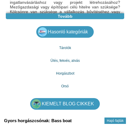
ingatlanvásárláshoz vagy projekt létrehozásához?
Mezőgazdasági vagy építőipari célú hitelre van szüksége?
Kölcsönre van szüksége a vállalkozás bővítéséhez vagy
elindításához? Visszautasította Önt bankja vagy más
Tovább
hitelezők hitellehetősége miatt? e-mailben:
Shieldsfinancialconsultant@mail.com
Hasonló kategóriák
Tárolók
Ülés, fekvés, alvás
Horgászbot
Orsó
KIEMELT BLOG CIKKEK
Gyors horgászcsónak: Bass boat
Hajó fajták