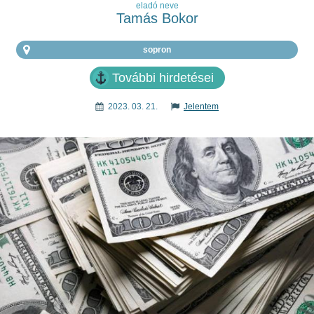
eladó neve
Tamás Bokor
sopron
További hirdetései
2023. 03. 21.
Jelentem