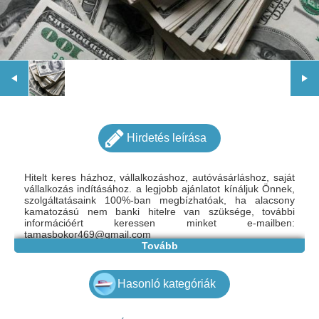
Hirdetés leírása
Hitelt keres házhoz, vállalkozáshoz, autóvásárláshoz, saját
vállalkozás indításához. a legjobb ajánlatot kínáljuk Önnek,
szolgáltatásaink 100%-ban megbízhatóak, ha alacsony
kamatozású nem banki hitelre van szüksége, további
információért keressen minket e-mailben:
tamasbokor469@gmail.com
Tovább
Hasonló kategóriák