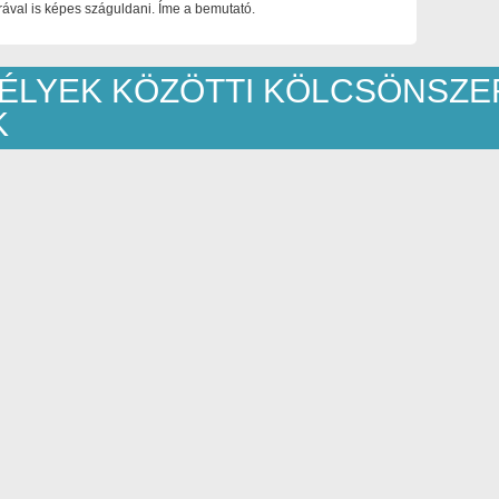
ával is képes száguldani. Íme a bemutató.
LYEK KÖZÖTTI KÖLCSÖNSZ
K