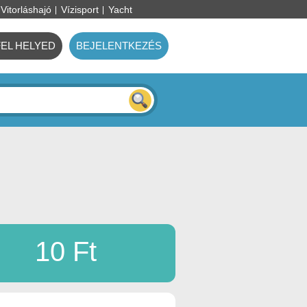
Vitorláshajó
Vízisport
Yacht
FEL HELYED
BEJELENTKEZÉS
10 Ft