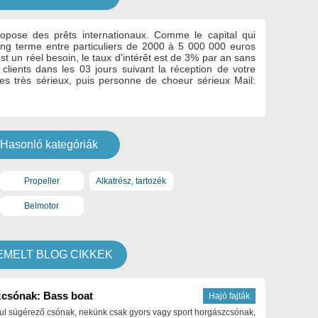
propose des prêts internationaux.
Comme le capital qui
 long terme entre particuliers de 2000 à 5 000 000 euros
t un réel besoin, le taux d'intérêt est de 3% par an sans
clients dans les 03 jours suivant la réception de votre
s très sérieux, puis personne de choeur sérieux Mail:
Hasonló kategóriák
Propeller
Alkatrész, tartozék
Belmotor
EMELT BLOG CIKKEK
csónak: Bass boat
Hajó fajták
ul sügérező csónak, nekünk csak gyors vagy sport horgászcsónak,