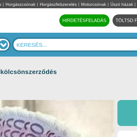
s
Horgászcsónak
Horgászfelszerelés
Motorcsónak
Úszó házak
HIRDETÉSFELADÁS
TÖLTSD 
 kölcsönszerződés