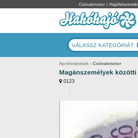
Csónakmotor
Hajófelszerelé
VÁLASSZ KATEGÓRIÁT
Apróhirdetések
Csónakmotor
Magánszemélyek közötti
0123