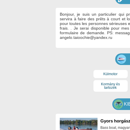
Bonjour, je suis un particulier qui 
servira à faire des prêts à court et
pour toutes les personnes sérieuses es
frais. .
Je serai disponible pour mes 
formulaire de demande.
PS: message
angelo.taioochie@yandex.ru
Külmotor
Kormány és
tartozék
KI
Gyors horgász
Bass boat, magyar