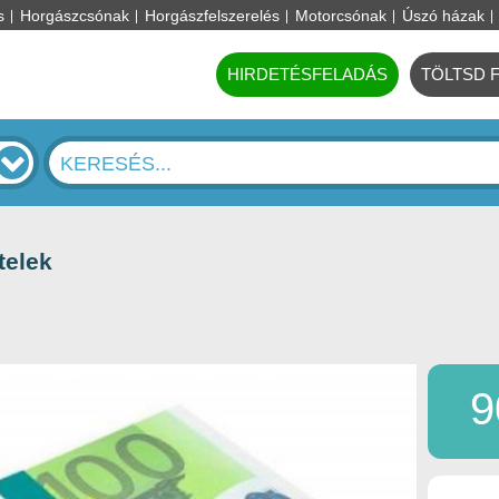
s
Horgászcsónak
Horgászfelszerelés
Motorcsónak
Úszó házak
HIRDETÉSFELADÁS
TÖLTSD 
telek
9