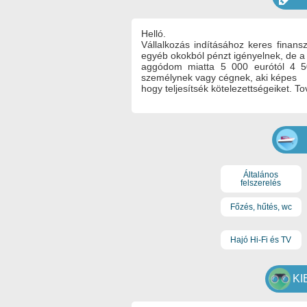
Helló.
Vállalkozás indításához keres finans
egyéb okokból pénzt igényelnek, de a b
aggódom miatta 5 000 eurótól 4 50
személynek vagy cégnek, aki képes
hogy teljesítsék kötelezettségeiket. T
Általános
felszerelés
Főzés, hűtés, wc
Hajó Hi-Fi és TV
KI