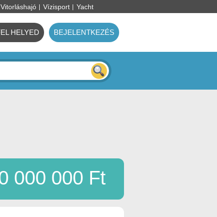
Vitorláshajó
Vízisport
Yacht
FEL HELYED
BEJELENTKEZÉS
0 000 000 Ft