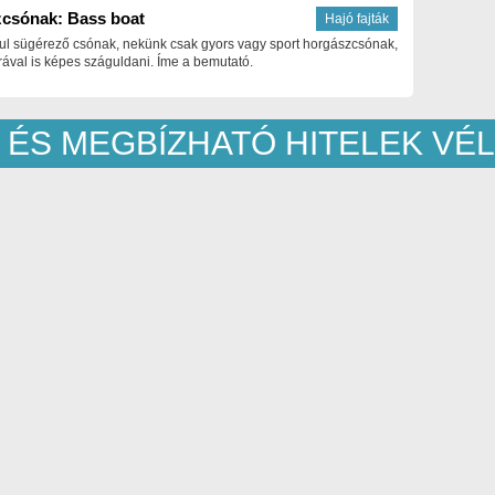
csónak: Bass boat
Hajó fajták
ul sügérező csónak, nekünk csak gyors vagy sport horgászcsónak,
ával is képes száguldani. Íme a bemutató.
 ÉS MEGBÍZHATÓ HITELEK V