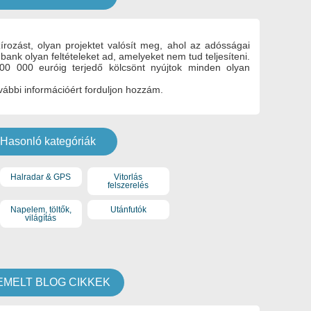
zírozást, olyan projektet valósít meg, ahol az adósságai
ank olyan feltételeket ad, amelyeket nem tud teljesíteni.
0 000 euróig terjedő kölcsönt nyújtok minden olyan
ovábbi információért forduljon hozzám.
Hasonló kategóriák
Halradar & GPS
Vitorlás
felszerelés
Napelem, töltők,
Utánfutók
világítás
EMELT BLOG CIKKEK