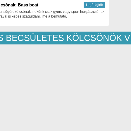
csónak: Bass boat
Hajó fajták
ul sügérező csónak, nekünk csak gyors vagy sport horgászcsónak,
ával is képes száguldani. Íme a bemutató.
ÉS BECSÜLETES KÖLCSÖNÖK 