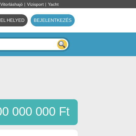
Vitorláshajó
Vízisport
Yacht
FEL HELYED
BEJELENTKEZÉS
00 000 000 Ft