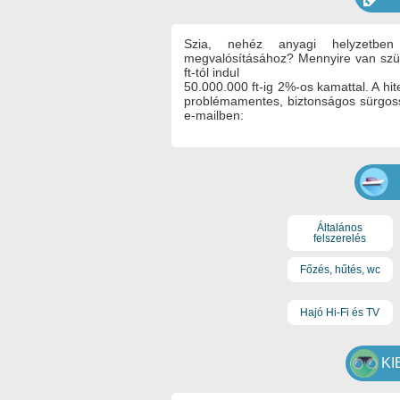
Szia, nehéz anyagi helyzetbe
megvalósításához? Mennyire van szük
ft-tól indul
50.000.000 ft-ig 2%-os kamattal. A hit
problémamentes, biztonságos sürgoss
e-mailben:
Általános
felszerelés
Főzés, hűtés, wc
Hajó Hi-Fi és TV
KI