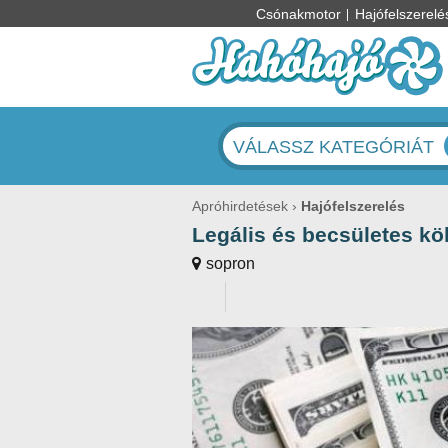
Csónakmotor
Hajófelszerelé
VÁLASSZ KATEGÓRIÁT
Apróhirdetések
Hajófelszerelés
Legális és becsületes k
sopron