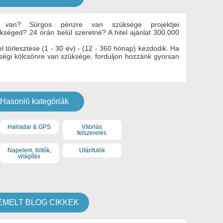
n van? Sürgos pénzre van szüksége projektjei
séged? 24 órán belül szeretné? A hitel ajánlat 300.000
el törlesztése (1 - 30 év) - (12 - 360 hónap) kezdodik. Ha
égi kölcsönre van szüksége, forduljon hozzánk gyorsan
Hasonló kategóriák
Halradar & GPS
Vitorlás
felszerelés
Napelem, töltők,
Utánfutók
világítás
EMELT BLOG CIKKEK