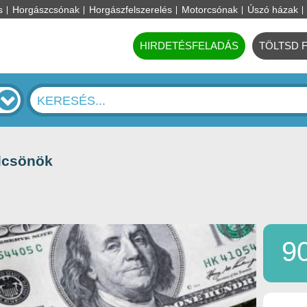
s
Horgászcsónak
Horgászfelszerelés
Motorcsónak
Úszó házak
HIRDETÉSFELADÁS
TÖLTSD 
ölcsönök
9