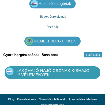
Hasonló kategóriák
Stégek, úszó elemek
Úszó ház
KIEMELT BLOG CIKKEK
Gyors horgászcsónak: Bass boat
Hajó fajták
LAKÓHAJÓ HAJÓ CSÓNAK KISHAJÓ
!!! VÉLEMÉNYEK
Blog
Kiemelési árak
Szerződési feltételek
Apróhirdetés feladása
Hely regisztrálása