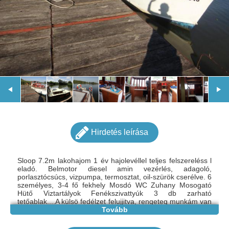
Hirdetés leírása
Sloop 7.2m lakohajom 1 év hajolevéllel teljes felszereléss l
eladó. Belmotor diesel amin vezérlés, adagoló,
porlasztócsúcs, vizpumpa, termosztat, oil-szürök cserélve. 6
személyes, 3-4 fő fekhely Mosdó WC Zuhany Mosogató
Hütő Viztartályok Fenékszivattyúk 3 db zarható
tetőablak....A külsö fedélzet felujjitva, rengeteg munkám van
benne...idö hiány miatt eladó. kérésre küldök még képeket,
Tovább
csere
lehetséges.06703850590