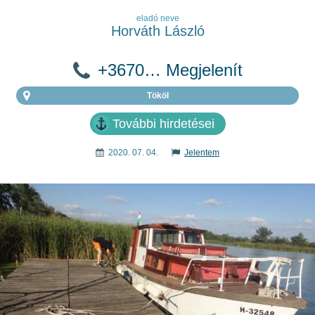
eladó neve
Horváth László
+3670… Megjelenít
Tököl
További hirdetései
2020. 07. 04.
Jelentem