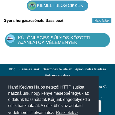
KIEMELT BLOG CIKKEK
Gyors horgászcsónak: Bass boat
Hajó fajták
KÜLÖNLEGES SÚLYOS KÖZÖTTI
AJÁNLATOK VÉLEMÉNYEK
Blog
Kiemelési árak
Szerződési feltételek
Apróhirdetés feladása
Hely regisztrálása
Adatvédelem
Impresszum
A hahohajo.hu kiadója a GlobalPlaza Kft.
Hahó Kedves Hajós netező! HTTP sütiket
használunk, hogy kényelmesebbé tegyük az
A hahohajo.hu online bankkártyás fizetési partnere az
Escalion
.
oldalunk használatát. Kérjünk engedélyezd a
sütik használatát. A sütikről és az adataid
védelméről itt olvashatsz:
Részletek ››