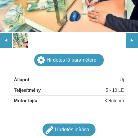
Hirdetés fő paraméterei
Állapot
Új
Teljesítmény
5 - 10 LE
Motor fajta
Kétütemű
Hirdetés leírása