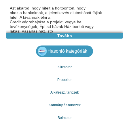
Azt akarod, hogy hitelt a holtponton, hogy
okoz a bankoknak, a jelentkezés elutasítását fájlok
hitel .A kívánnak élni a
Credit végrehajtása a projekt, vegye be
tevékenységek; Építsd házak Ház bérleti vagy
lakás; Vásárlás ház, stb
Hitel - Megtakarítások - Kölcsönös jelentős tőke nyújtandó,
Tovább
legfeljebb:
5000 € ... 10000 € ... 7.500.000 € minden személy
számára, hogy a rászoruló
Hasonló kategóriák
Pénzügyi vagy particulers, aki egy kölcsön a legrövidebb idő
alatt.
Ant értékeléshez kamatlábát tartalmazza a Entre2%
Külmotor
e-mail: gazdagergelia@gmail.com
Propeller
Alkatrész, tartozék
Kormány és tartozék
Belmotor