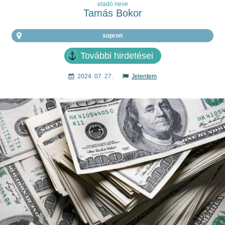
eladó neve
Tamás Bokor
sopron
További hirdetései
2024. 07. 27.
Jelentem