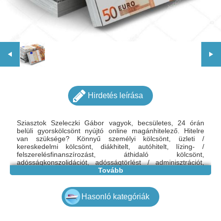
Hirdetés leírása
Sziasztok Szeleczki Gábor vagyok, becsületes, 24 órán
belüli gyorskölcsönt nyújtó online magánhitelező. Hitelre
van szüksége? Könnyű személyi kölcsönt, üzleti /
kereskedelmi kölcsönt, diákhitelt, autóhitelt, lízing- /
felszerelésfinanszírozást, áthidaló kölcsönt,
adósságkonszolidációt, adósságtörlést / adminisztrációt,
lakáshitelt és karácsonyi hiteleket, kötvényeket stb. kínálok.
Tovább
A kölcsön futamideje általában minimum 1 hónap, maximum
30 év. Ha érdekelnek a fenti ajánlatok, engedd meg, hogy a
mai napon segítsek a bizonyított hiteles tapasztalatommal!
Hasonló kategóriák
Vegye fel velem a kapcsolatot e-mailben:
Gaborszeleczki2@gmail.com vagy WHATSAPP:
+36301340115