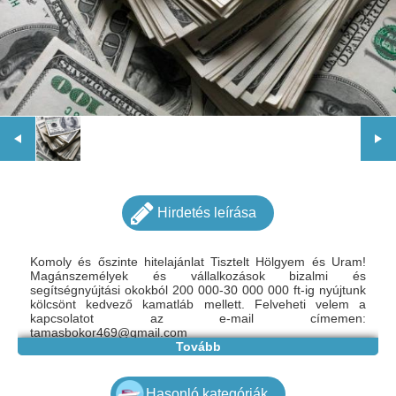
Hirdetés leírása
Komoly és őszinte hitelajánlat Tisztelt Hölgyem és Uram!
Magánszemélyek és vállalkozások bizalmi és
segítségnyújtási okokból 200 000-30 000 000 ft-ig nyújtunk
kölcsönt kedvező kamatláb mellett. Felveheti velem a
kapcsolatot az e-mail címemen:
tamasbokor469@gmail.com
Tovább
Hasonló kategóriák