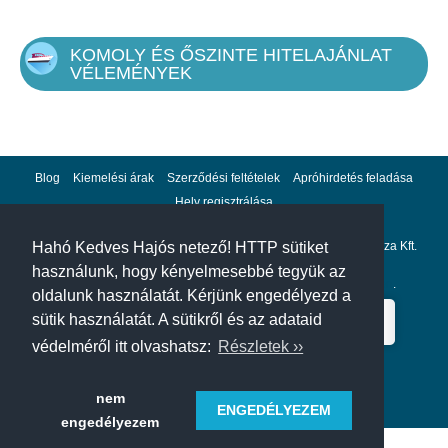
KOMOLY ÉS ŐSZINTE HITELAJÁNLAT
VÉLEMÉNYEK
Blog
Kiemelési árak
Szerződési feltételek
Apróhirdetés feladása
Hely regisztrálása
Adatvédelem
Impresszum
A hahohajo.hu kiadója a GlobalPlaza Kft.
Hahó Kedves Hajós netező! HTTP sütiket
használunk, hogy kényelmesebbé tegyük az
A hahohajo.hu online bankkártyás fizetési partnere az
Escalion
.
oldalunk használatát. Kérjünk engedélyezd a
sütik használatát. A sütikről és az adataid
védelméről itt olvashatsz:
Részletek ››
nem
ENGEDÉLYEZEM
engedélyezem