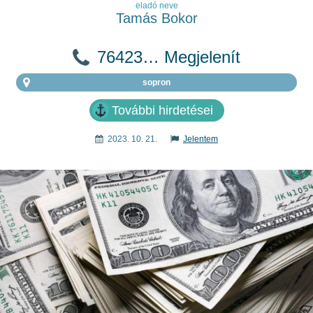
eladó neve
Tamás Bokor
76423… Megjelenít
sopron
További hirdetései
2023. 10. 21.
Jelentem