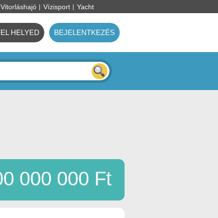
Vitorláshajó
Vízisport
Yacht
FEL HELYED
BEJELENTKEZÉS
00 000 000 Ft