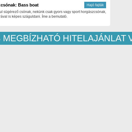
csónak: Bass boat
Hajó fajták
ul sügérező csónak, nekünk csak gyors vagy sport horgászcsónak,
ával is képes száguldani. Íme a bemutató.
 MEGBÍZHATÓ HITELAJÁNLAT