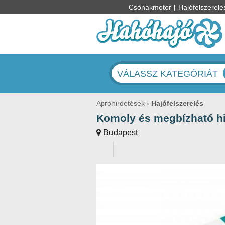
Csónakmotor
Hajófelszerelé
VÁLASSZ KATEGÓRIÁT
Apróhirdetések
Hajófelszerelés
Komoly és megbízható hit
Budapest