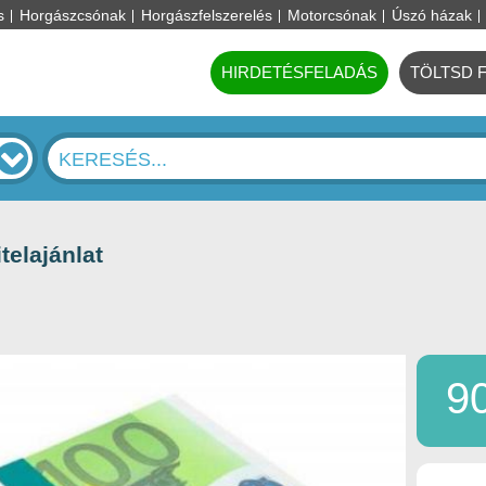
s
Horgászcsónak
Horgászfelszerelés
Motorcsónak
Úszó házak
HIRDETÉSFELADÁS
TÖLTSD 
elajánlat
9