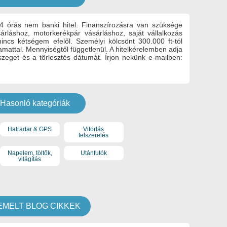
24 órás nem banki hitel. Finanszírozásra van szüksége
árláshoz, motorkerékpár vásárláshoz, saját vállalkozás
incs kétségem efelől. Személyi kölcsönt 300.000 ft-tól
amattal. Mennyiségtől függetlenül. A hitelkérelemben adja
szeget és a törlesztés dátumát. Írjon nekünk e-mailben:
Hasonló kategóriák
Halradar & GPS
Vitorlás
felszerelés
Napelem, töltők,
Utánfutók
világítás
EMELT BLOG CIKKEK