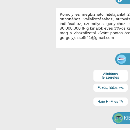
Komoly és megbízható hitelajánlat 
otthonához, vállalkozásához, autóvás
indításához, személyes igényeihez, n
90.000.000 ft-ig kínálok éves 3%-os k
meg a visszafizetni kívánt pontos ös
gergelyjozsef841@gmail.com
Általános
felszerelés
Főzés, hűtés, wc
Hajó Hi-Fi és TV
KI