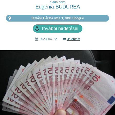
eladó neve
Eugenia BUDUREA
Tamási, Hársfa utca 3, 7090 Hongrie
További hirdetései
2023. 04. 22.
Jelentem