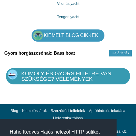
Vitorlás yacht
Tengeri yacht
KIEMELT BLOG CIKKEK
Gyors horgászcsónak: Bass boat
Hajó fajták
KOMOLY ÉS GYORS HITELRE VAN
SZÜKSÉGE? VÉLEMÉNYEK
Blog
Kiemelési árak
Szerződési feltételek
Apróhirdetés feladása
Hely regisztrálása
Adatvédelem
Impresszum
A hahohajo.hu kiadója a GlobalPlaza Kft.
Hahó Kedves Hajós netező! HTTP sütiket