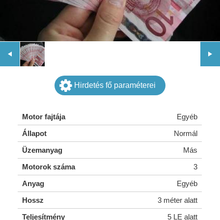
Hirdetés fő paraméterei
Motor fajtája
Egyéb
Állapot
Normál
Üzemanyag
Más
Motorok száma
3
Anyag
Egyéb
Hossz
3 méter alatt
Teljesítmény
5 LE alatt