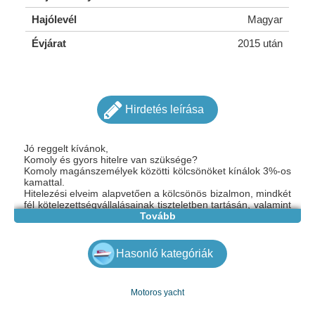
Hajólevél
Magyar
Évjárat
2015 után
Hirdetés leírása
Jó reggelt kívánok,
Komoly és gyors hitelre van szüksége?
Komoly magánszemélyek közötti kölcsönöket kínálok 3%-os
kamattal.
Hitelezési elveim alapvetően a kölcsönös bizalmon, mindkét
fél kötelezettségvállalásainak tiszteletben tartásán, valamint
a hitel- és törlesztési normák betartásán alapulnak.
Tovább
További információért írjon nekem az
eugeunia.budurea@gmail.com címre
Viber: +33774120897
Hasonló kategóriák
Whatsapp: +33774120897
Motoros yacht