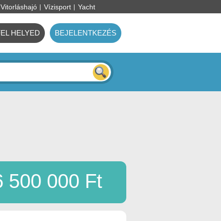
Vitorláshajó
Vízisport
Yacht
FEL HELYED
BEJELENTKEZÉS
6 500 000 Ft