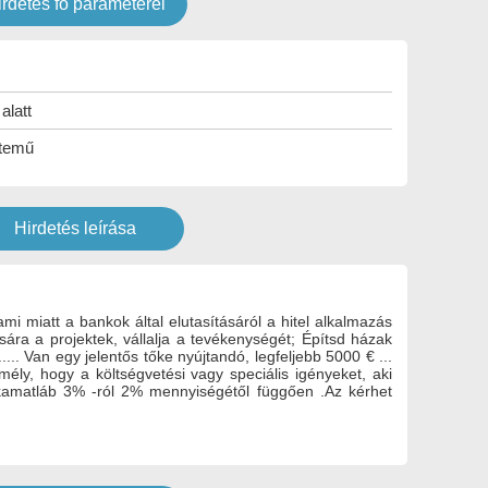
irdetés fő paraméterei
alatt
temű
Hirdetés leírása
ami miatt a bankok által elutasításáról a hitel alkalmazás
ására a projektek, vállalja a tevékenységét; Építsd házak
... Van egy jelentős tőke nyújtandó, legfeljebb 5000 € ...
ly, hogy a költségvetési vagy speciális igényeket, aki
 kamatláb 3% -ról 2% mennyiségétől függően .Az kérhet