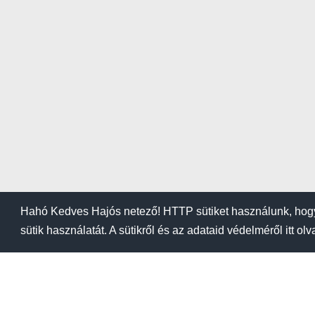
Hahó Kedves Hajós netező! HTTP sütiket használunk, hogy
sütik használatát. A sütikről és az adataid védelméről itt ol
BLOG
KIEMELÉSI ÁRA