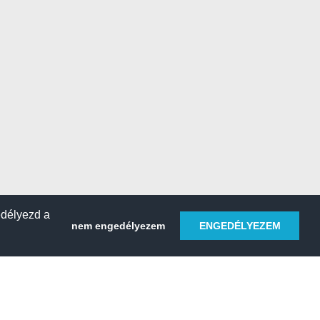
edélyezd a
nem engedélyezem
ENGEDÉLYEZEM
HELY REGISZTRÁLÁSA