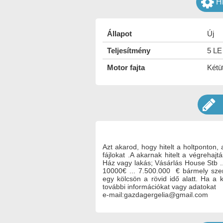
H
Állapot
Új
Teljesítmény
5 LE 
Motor fajta
Kétü
Azt akarod, hogy hitelt a holtponton, 
fájlokat .A akarnak hitelt a végrehajt
Ház vagy lakás; Vásárlás House Stb ...
10000€ ... 7.500.000 € bármely szemé
egy kölcsön a rövid idő alatt. Ha a
további információkat vagy adatokat
e-mail:gazdagergelia@gmail.com