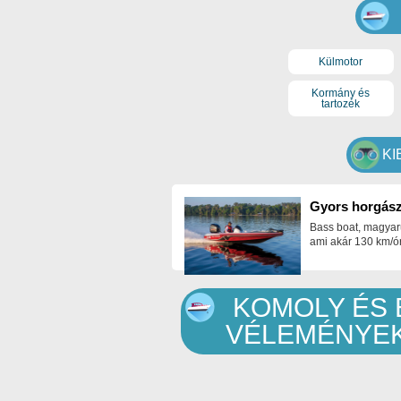
Külmotor
Kormány és
tartozék
KI
Gyors horgász
Bass boat, magyar
ami akár 130 km/ór
KOMOLY ÉS 
VÉLEMÉNYE