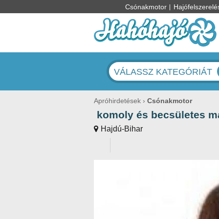
Csónakmotor
Hajófelszerelé
VÁLASSZ KATEGÓRIÁT
Apróhirdetések
Csónakmotor
komoly és becsületes m
Hajdú-Bihar