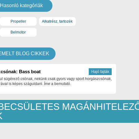
Hasonló kategóriák
Propeller
Alkatrész, tartozék
Belmotor
EMELT BLOG CIKKEK
csónak: Bass boat
Hajó fajták
ul sügérező csónak, nekünk csak gyors vagy sport horgászcsónak,
ával is képes száguldani. Íme a bemutató.
BECSÜLETES MAGÁNHITELEZ
K