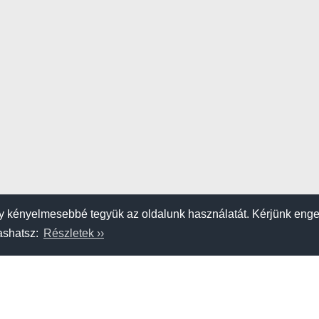
 kényelmesebbé tegyük az oldalunk használatát. Kérjünk eng
vashatsz:
Részletek ››
K
SZERZŐDÉSI FELTÉTELEK
APRÓHIRDETÉS FELADÁSA