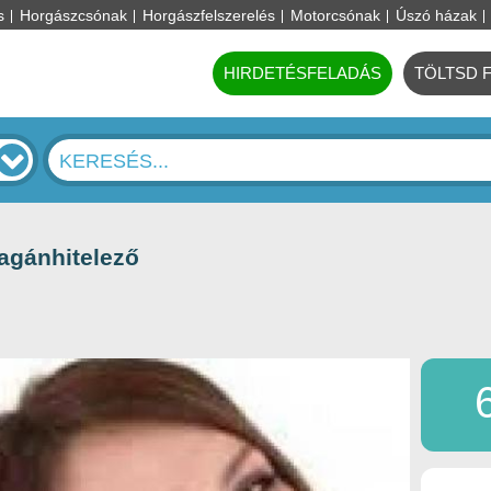
s
Horgászcsónak
Horgászfelszerelés
Motorcsónak
Úszó házak
HIRDETÉSFELADÁS
TÖLTSD 
agánhitelező