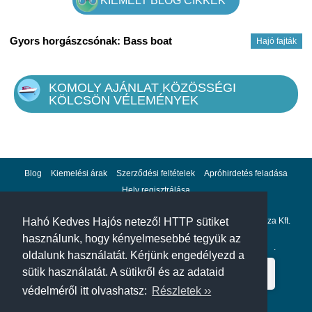
KIEMELT BLOG CIKKEK
Gyors horgászcsónak: Bass boat
Hajó fajták
KOMOLY AJÁNLAT KÖZÖSSÉGI
KÖLCSÖN VÉLEMÉNYEK
Blog
Kiemelési árak
Szerződési feltételek
Apróhirdetés feladása
Hely regisztrálása
Adatvédelem
Impresszum
A hahohajo.hu kiadója a GlobalPlaza Kft.
Hahó Kedves Hajós netező! HTTP sütiket
használunk, hogy kényelmesebbé tegyük az
A hahohajo.hu online bankkártyás fizetési partnere az
Escalion
.
oldalunk használatát. Kérjünk engedélyezd a
sütik használatát. A sütikről és az adataid
védelméről itt olvashatsz:
Részletek ››