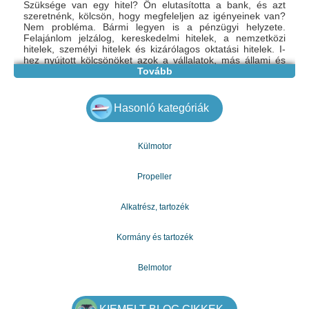
Szüksége van egy hitel? Ön elutasította a bank, és azt
szeretnénk, kölcsön, hogy megfeleljen az igényeinek van?
Nem probléma. Bármi legyen is a pénzügyi helyzete.
Felajánlom jelzálog, kereskedelmi hitelek, a nemzetközi
hitelek, személyi hitelek és kizárólagos oktatási hitelek. I-
hez nyújtott kölcsönöket azok a vállalatok, más állami és
magán, és még sokan. Elérhető vagyok, ha bármilyen
Tovább
kölcsön, ingatlan, pénzügyi, és így tovább. Adok a hosszú
lejáratú hitelek és rövid. Kapcsolat nekem ma, és kap egy
első osztályú pénzügyi szolgáltatásokat készen:
Hasonló kategóriák
pénzügyi -hoz is
- Ingatlan hitel
Külmotor
- Kész \ 's beruházások
e-mail: gazdagergelia@gmail.com
Propeller
Alkatrész, tartozék
Kormány és tartozék
Belmotor