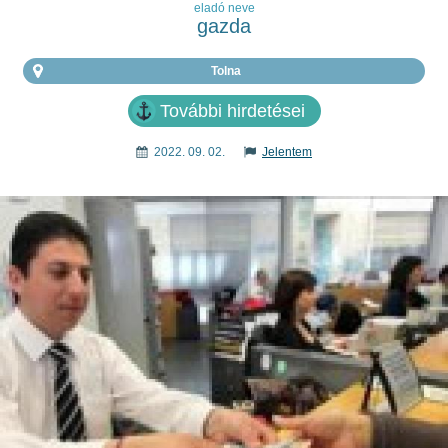
eladó neve
gazda
Tolna
További hirdetései
2022. 09. 02.
Jelentem