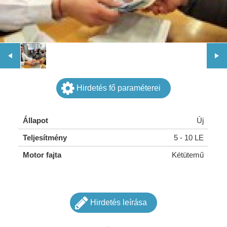
Hirdetés fő paraméterei
Állapot
Új
Teljesítmény
5 - 10 LE
Motor fajta
Kétütemű
Hirdetés leírása