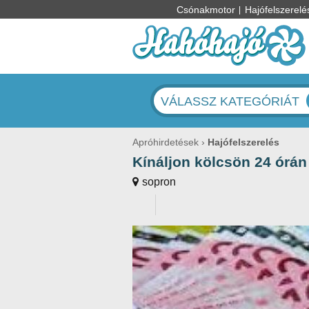
Csónakmotor
Hajófelszerelé
VÁLASSZ KATEGÓRIÁT
Apróhirdetések
Hajófelszerelés
Kínáljon kölcsön 24 órán 
sopron