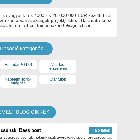
ktúra vagyunk, és 4000 és 20 000 000 EUR közötti hitelt
zírozásra van szükségük projektjeikhez. Használja ki ezt
apcsolatot e-mailben: tamasbokor469@gmail.com
Hasonló kategóriák
Halradar & GPS
Vitorlás
felszerelés
Napelem, töltők,
Utánfutók
világítás
EMELT BLOG CIKKEK
csónak: Bass boat
Hajó fajták
ul sügérező csónak, nekünk csak gyors vagy sport horgászcsónak,