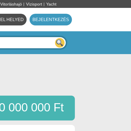
Vitorláshajó
Vízisport
Yacht
FEL HELYED
BEJELENTKEZÉS
0 000 000 Ft