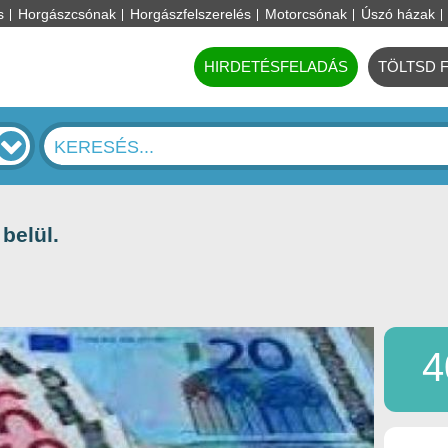
s
Horgászcsónak
Horgászfelszerelés
Motorcsónak
Úszó házak
HIRDETÉSFELADÁS
TÖLTSD 
belül.
4