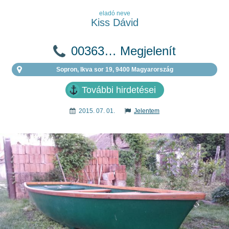
eladó neve
Kiss Dávid
00363… Megjelenít
Sopron, Ikva sor 19, 9400 Magyarország
További hirdetései
2015. 07. 01.
Jelentem