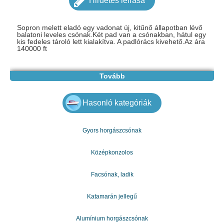
Hirdetés leírása
Sopron melett eladó egy vadonat új, kitűnő állapotban lévő
balatoni leveles csónak.Két pad van a csónakban, hátul egy
kis fedeles tároló lett kialakítva. A padlórács kivehető.Az ára
140000 ft
Tovább
Hasonló kategóriák
Gyors horgászcsónak
Középkonzolos
Facsónak, ladik
Katamarán jellegű
Alumínium horgászcsónak