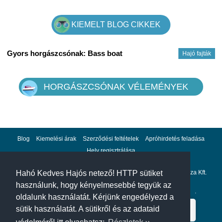
KIEMELT BLOG CIKKEK
Gyors horgászcsónak: Bass boat
Hajó fajták
HORGÁSZCSÓNAK VÉLEMÉNYEK
Blog
Kiemelési árak
Szerződési feltételek
Apróhirdetés feladása
Hely regisztrálása
Adatvédelem
Impresszum
A hahohajo.hu kiadója a GlobalPlaza Kft.
Hahó Kedves Hajós netező! HTTP sütiket
használunk, hogy kényelmesebbé tegyük az
A hahohajo.hu online bankkártyás fizetési partnere az
Escalion
.
oldalunk használatát. Kérjünk engedélyezd a
sütik használatát. A sütikről és az adataid