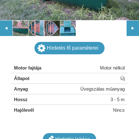
Hirdetés fő paraméterei
Motor fajtája
Motor nélkül
Állapot
Új
Anyag
Üvegszálas műanyag
Hossz
3 - 5 m
Hajólevél
Nincs