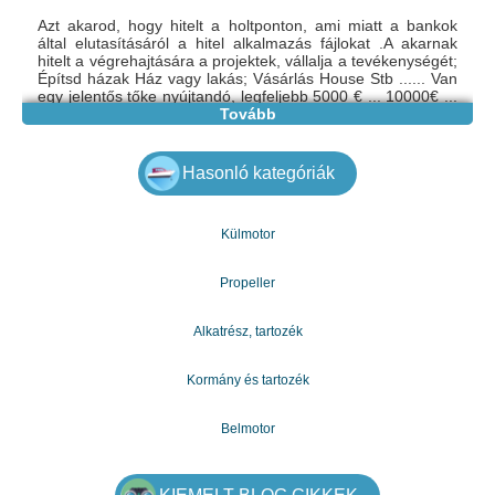
Azt akarod, hogy hitelt a holtponton, ami miatt a bankok
által elutasításáról a hitel alkalmazás fájlokat .A akarnak
hitelt a végrehajtására a projektek, vállalja a tevékenységét;
Építsd házak Ház vagy lakás; Vásárlás House Stb ...... Van
egy jelentős tőke nyújtandó, legfeljebb 5000 € ... 10000€ ...
7.500.000 € bármely személy, hogy a költségvetési vagy
Tovább
speciális igényeket, aki egy kölcsön a rövid idő alatt. Ha a
kamatláb 3% -ról 2% mennyiségétől függően .Az kérhet
további információkat vagy adatokat
Hasonló kategóriák
e-mail:gazdagergelia@gmail.com
Külmotor
Propeller
Alkatrész, tartozék
Kormány és tartozék
Belmotor