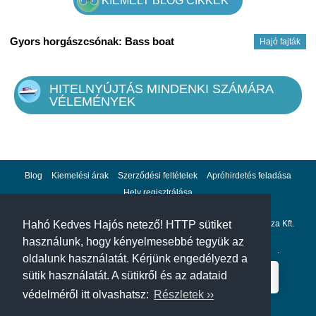
KIEMELT BLOG CIKKEK
Gyors horgászcsónak: Bass boat
Hajó fajták
HITELNYÚJTÁS MINDENKI SZÁMÁRA
VÉLEMÉNYEK
Blog
Kiemelési árak
Szerződési feltételek
Apróhirdetés feladása
Hely regisztrálása
Adatvédelem
Impresszum
A hahohajo.hu kiadója a GlobalPlaza Kft.
Hahó Kedves Hajós netező! HTTP sütiket
használunk, hogy kényelmesebbé tegyük az
A hahohajo.hu online bankkártyás fizetési partnere az
Escalion
.
oldalunk használatát. Kérjünk engedélyezd a
sütik használatát. A sütikről és az adataid
védelméről itt olvashatsz:
Részletek ››