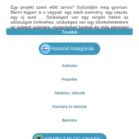
Egy projekt szem előtt tartva? Győződjön meg gyorsan.
Bármi legyen is a vágyad: egy adott esemény, egy utazás,
egy új autó ... Szükséged van egy sürgős hitelre az
adósságok törléséhez, szükséged van egy tőkebefektetésre
az üzleted számára, elutasítottad bankok és más pénzügyi
intézmények, konszolidációs hitel vagy jelzálog, diákhitel,
Tovább
autóhitel, kölcsönszerződés. Ne nézz tovább, mert itt
vagyunk, hogy minden pénzügyi problémádat a múlté
tegyük. Pénzt adunk azoknak, akiknek pénzügyi segítségre
Hasonló kategóriák
van szükségük, akiknek rossz hitelük van, vagy akiknek
pénzt kell fizetniük a számlák kifizetésére. Az egyéneknek
alacsony 2% -os kamatlábat adunk. Ezzel a támogatással
Külmotor
szeretném tájékoztatni Önt arról, hogy megbízható és
nyereséges támogatást nyújtunk, és a Hitelet ajánljuk.
email: gazdagergelia@gmail.com
Propeller
Alkatrész, tartozék
Kormány és tartozék
Belmotor