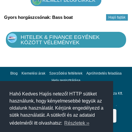
KIEMELT BLOG CIKKEK
Gyors horgászcsónak: Bass boat
Hajó fajták
HITELEK & FINANCE EGYÉNEK
KÖZÖTT VÉLEMÉNYEK
Blog
Kiemelési árak
Szerződési feltételek
Apróhirdetés feladása
Hely regisztrálása
Adatvédelem
Impresszum
A hahohajo.hu kiadója a GlobalPlaza Kft.
Hahó Kedves Hajós netező! HTTP sütiket
használunk, hogy kényelmesebbé tegyük az
A hahohajo.hu online bankkártyás fizetési partnere az
Escalion
.
oldalunk használatát. Kérjünk engedélyezd a
sütik használatát. A sütikről és az adataid
védelméről itt olvashatsz:
Részletek ››